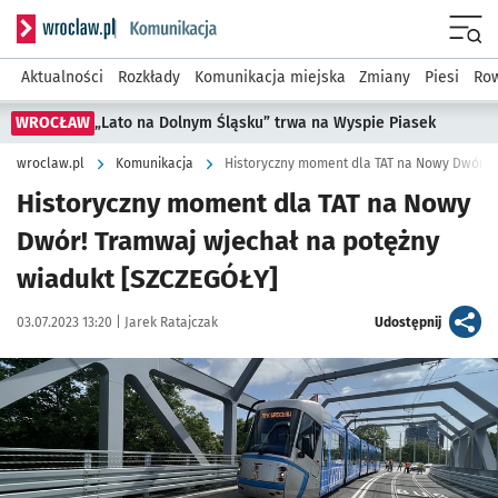
Serwis informacyjny wroclaw.pl podserwis: Komunikacja
Menu
Aktualności
Rozkłady
Komunikacja miejska
Zmiany
Piesi
Row
WROCŁAW
„Lato na Dolnym Śląsku” trwa na Wyspie Piasek
wroclaw.pl
Komunikacja
Historyczny moment dla TAT na Nowy
Dwór! Tramwaj wjechał na potężny
wiadukt [SZCZEGÓŁY]
Data publikacji:
Autor:
artykuł
03.07.2023 13:20 |
Jarek Ratajczak
Udostępnij
Kliknij, aby powiększyć