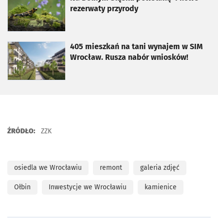
rezerwaty przyrody
otworzy się w nowej karcie
405 mieszkań na tani wynajem w SIM
Wrocław. Rusza nabór wniosków!
ŹRÓDŁO:
ZZK
osiedla we Wrocławiu
remont
galeria zdjęć
Ołbin
Inwestycje we Wrocławiu
kamienice