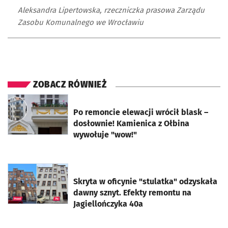
Aleksandra Lipertowska, rzeczniczka prasowa Zarządu
Zasobu Komunalnego we Wrocławiu
ZOBACZ RÓWNIEŻ
otworzy się w nowej karcie
Po remoncie elewacji wrócił blask –
dosłownie! Kamienica z Ołbina
wywołuje "wow!"
otworzy się w nowej karcie
Skryta w oficynie "stulatka" odzyskała
dawny sznyt. Efekty remontu na
Jagiellończyka 40a