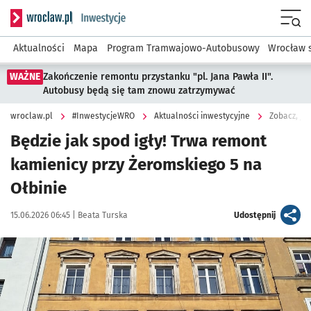
Serwis informacyjny wroclaw.pl podserwis: #InwestycjeWRO 
Menu
Aktualności
Mapa
Program Tramwajowo-Autobusowy
Wrocław 
WAŻNE
Zakończenie remontu przystanku "pl. Jana Pawła II".
Autobusy będą się tam znowu zatrzymywać
wroclaw.pl
#InwestycjeWRO
Aktualności inwestycyjne
Zobacz, ja
Będzie jak spod igły! Trwa remont
kamienicy przy Żeromskiego 5 na
Ołbinie
Data publikacji:
Autor:
artykuł
15.06.2026 06:45 |
Beata Turska
Udostępnij
Kliknij, aby zobaczyć galerię