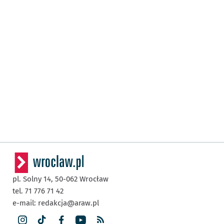
pl. Solny 14,
50-062
Wrocław
tel. 71 776 71 42
e-mail:
redakcja@araw.pl