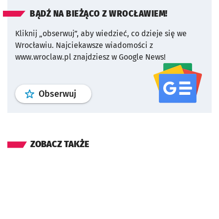
BĄDŹ NA BIEŻĄCO Z WROCŁAWIEM!
Kliknij „obserwuj”, aby wiedzieć, co dzieje się we
Wrocławiu.
Najciekawsze wiadomości z
www.wroclaw.pl znajdziesz w Google News!
profil
google news
serwisu wroclaw
Obserwuj
ZOBACZ TAKŻE