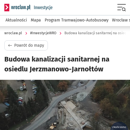
Serwis informacyjny wroclaw.pl podserwis: #InwestycjeWRO 
Menu
Aktualności
Mapa
Program Tramwajowo-Autobusowy
Wrocław 
wroclaw.pl
#InwestycjeWRO
Budowa kanalizacji sanitarnej na osied
Powrót do mapy
Budowa kanalizacji sanitarnej na
osiedlu Jerzmanowo-Jarnołtów
Kliknij, aby powiększyć
Ukończono: