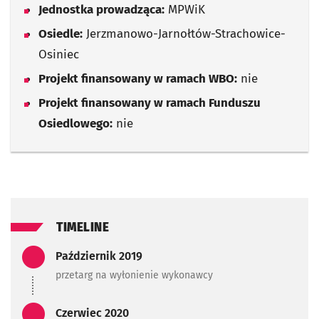
Jednostka prowadząca:
MPWiK
Osiedle:
Jerzmanowo-Jarnołtów-Strachowice-
Osiniec
Projekt finansowany w ramach WBO:
nie
Projekt finansowany w ramach Funduszu
Osiedlowego:
nie
TIMELINE
Zadanie zrealizowane/Zada
Październik 2019
przetarg na wyłonienie wykonawcy
Zadanie zrealizowane/Zada
Czerwiec 2020