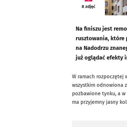
galeria
8
zdjęć
Na finiszu jest remo
rusztowania, które
na Nadodrzu znaneg
już oglądać efekty
W ramach rozpoczętej w
wszystkim odnowiona zo
pozbawione tynku, a w m
ma przyjemny jasny kol