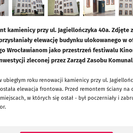
nt kamienicy przy ul. Jagiellończyka 40a. Zdjęte 
 przysłaniały elewację budynku ulokowanego w o
o Wrocławianom jako przestrzeń festiwalu Kino
 inwestycji zleconej przez Zarząd Zasobu Komuna
 ubiegłym roku renowacji kamienicy przy ul. Jagielloń
stała elewacja frontowa. Przed remontem ściany na d
iejscach, w których się ostał - był poczerniały i zabr
or.