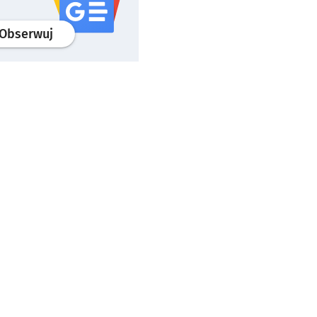
profil
google news
serwisu wroclaw.pl
Obserwuj