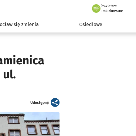
Powietrze
we Wrocławiu
InwestycjeWRO - miejskie inwestycje 2019-2032
umiarkowane
ocław się zmienia
Osiedlowe
kamienica
ul.
artykuł
Udostępnij