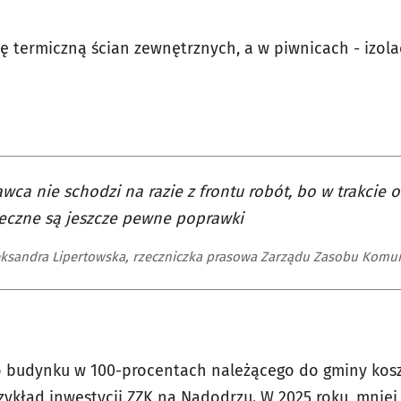
ę termiczną ścian zewnętrznych, a w piwnicach - izol
ca nie schodzi na razie z frontu robót, bo w trakcie o
eczne są jeszcze pewne poprawki
ksandra Lipertowska, rzeczniczka prasowa Zarządu Zasobu Komu
o budynku w 100-procentach należącego do gminy ko
przykład inwestycji ZZK na Nadodrzu. W 2025 roku, mni