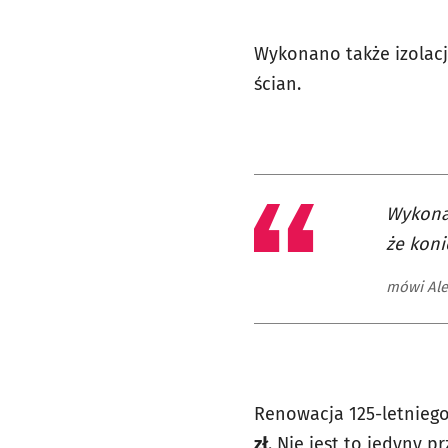
Wykonano także izolacj
ścian.
Wykonaw
że koni
mówi Ale
Renowacja 125-letnieg
zł
. Nie jest to jedyny 