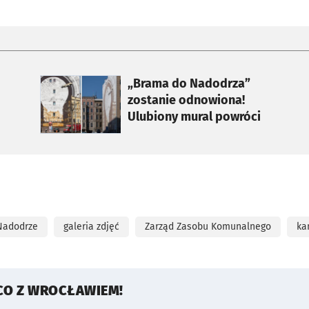
otworzy się w nowej karcie
„Brama do Nadodrza”
zostanie odnowiona!
Ulubiony mural powróci
Nadodrze
galeria zdjęć
Zarząd Zasobu Komunalnego
ka
CO Z WROCŁAWIEM!