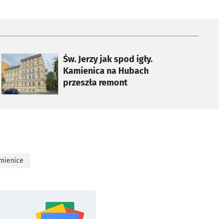
otworzy się w nowej karcie
Św. Jerzy jak spod igły.
Kamienica na Hubach
przeszła remont
mienice