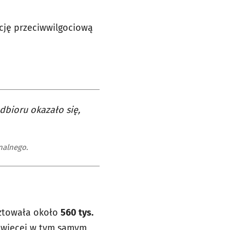
ację przeciwwilgociową
dbioru okazało się,
nalnego.
sztowała około
560 tys.
ej więcej w tym samym