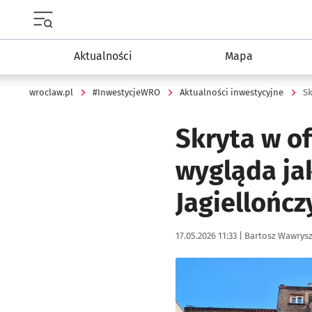
Menu główne portalu wroclaw.pl
Aktualności
Mapa
wroclaw.pl
#InwestycjeWRO
Aktualności inwestycyjne
Sk
Skryta w o
wygląda ja
Jagiellońc
Data publikacji:
Autor:
17.05.2026 11:33 |
Bartosz Wawrys
Kliknij, aby zobaczyć galer