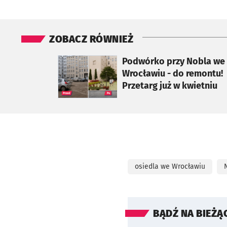
ZOBACZ RÓWNIEŻ
otworzy się w nowej karcie
Podwórko przy Nobla we
Wrocławiu - do remontu!
Przetarg już w kwietniu
osiedla we Wrocławiu
BĄDŹ NA BIEŻĄ