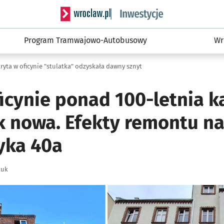
Serwis informacyjny wroclaw.pl podserwis: #
Program Tramwajowo-Autobusowy
Wr
ryta w oficynie "stulatka" odzyskała dawny sznyt
ficynie ponad 100-letnia 
k nowa. Efekty remontu na 
zyka 40a
zuk
ię