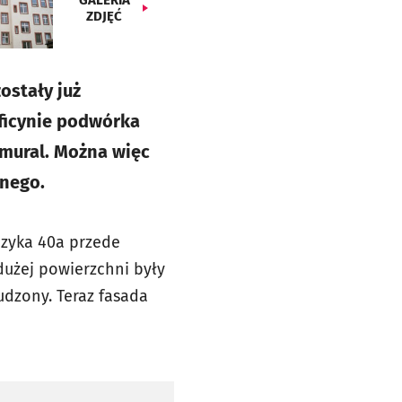
GALERIA
ZDJĘĆ
zostały już
ficynie podwórka
mural. Można więc
lnego.
czyka 40a przede
użej powierzchni były
udzony. Teraz fasada