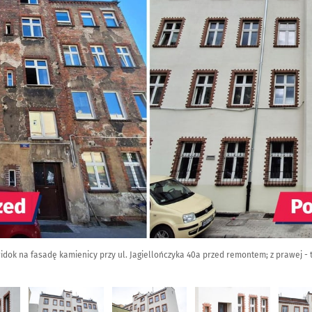
 widok na fasadę kamienicy przy ul. Jagiellończyka 40a przed remontem; z prawej 