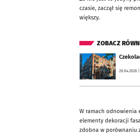
czasie, zaczął się remon
większy.
ZOBACZ RÓWN
otworzy się w nowej karcie
Czekolad
20.04.2026
|
W ramach odnowienia e
elementy dekoracji fasa
zdobna w porównaniu z t