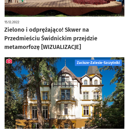
15.12.2022
Zielono i odprężająco! Skwer na
Przedmieściu Świdnickim przejdzie
metamorfozę [WIZUALIZACJE]
Zacisze-Zalesie-Szczytniki