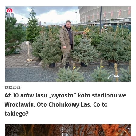
artykuł z galerią zdjęć
13.12.2022
Aż 10 arów lasu „wyrosło” koło stadionu we
Wrocławiu. Oto Choinkowy Las. Co to
takiego?