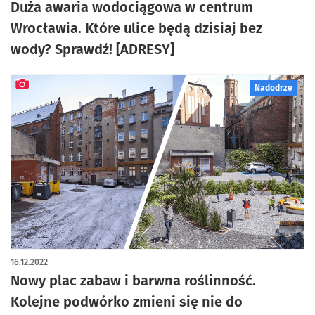
Duża awaria wodociągowa w centrum
Wrocławia. Które ulice będą dzisiaj bez
wody? Sprawdź! [ADRESY]
Nadodrze
artykuł z galerią zdjęć
16.12.2022
Nowy plac zabaw i barwna roślinność.
Kolejne podwórko zmieni się nie do