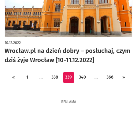
10.12.2022
Wrocław.pl na dzień dobry – posłuchaj, czym
dziś żyje Wrocław [10-11.12.2022]
«
1
…
338
339
340
…
366
»
REKLAMA