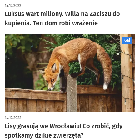
artykuł z galerią zdjęć
14.12.2022
Luksus wart miliony. Willa na Zaciszu do
kupienia. Ten dom robi wrażenie
Gaj
14.12.2022
Lisy grasują we Wrocławiu! Co zrobić, gdy
spotkamy dzikie zwierzęta?