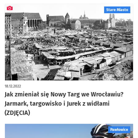
Stare Miasto
artykuł z galerią zdjęć
18.12.2022
Jak zmieniał się Nowy Targ we Wrocławiu?
Jarmark, targowisko i Jurek z widłami
(ZDJĘCIA)
Pawłowice