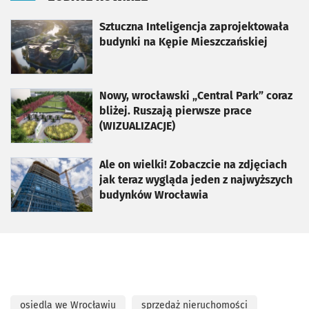
otworzy się w nowej karcie
Sztuczna Inteligencja zaprojektowała
budynki na Kępie Mieszczańskiej
otworzy się w nowej karcie
Nowy, wrocławski „Central Park” coraz
bliżej. Ruszają pierwsze prace
(WIZUALIZACJE)
otworzy się w nowej karcie
Ale on wielki! Zobaczcie na zdjęciach
jak teraz wygląda jeden z najwyższych
budynków Wrocławia
osiedla we Wrocławiu
sprzedaż nieruchomości