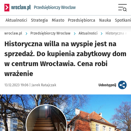
Serwis informacyjny wroclaw.pl podserwis: Strategia rozwo
Menu
Aktualności
Strategia
Miasto
Przedsiębiorca
Nauka
Spotkan
wroclaw.pl
Przedsiębiorczy Wrocław
Aktualności
Historyczna wil
Historyczna willa na wyspie jest na
sprzedaż. Do kupienia zabytkowy dom
w centrum Wrocławia. Cena robi
wrażenie
Data publikacji:
Autor:
artykuł
13.12.2023 19:06 |
Jarek Ratajczak
Udostępnij
Kliknij, aby zobaczyć galerię