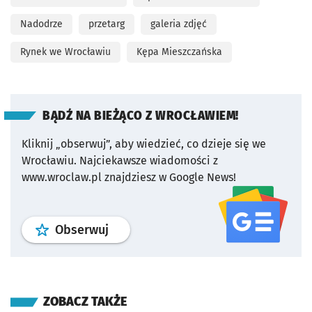
Nadodrze
przetarg
galeria zdjęć
Rynek we Wrocławiu
Kępa Mieszczańska
BĄDŹ NA BIEŻĄCO Z WROCŁAWIEM!
Kliknij „obserwuj”, aby wiedzieć, co dzieje się we
Wrocławiu.
Najciekawsze wiadomości z
www.wroclaw.pl znajdziesz w Google News!
profil
google news
serwisu wroclaw
Obserwuj
ZOBACZ TAKŻE