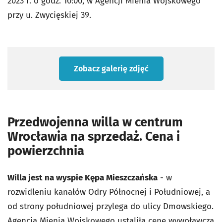
2023 r. o godz. 10:00, w Agencji Mienia Wojskowego
przy u. Zwycięskiej 39.
Zobacz galerię zdjęć
Przedwojenna willa w centrum
Wrocławia na sprzedaż. Cena i
powierzchnia
Willa jest na wyspie Kępa Mieszczańska
- w
rozwidleniu kanałów Odry Północnej i Południowej, a
od strony południowej przylega do ulicy Dmowskiego.
Agencja Mienia Wojskowego ustaliła cenę wywoławczą