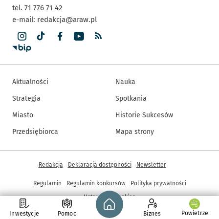
tel. 71 776 71 42
e-mail:
redakcja@araw.pl
Aktualności
Nauka
Strategia
Spotkania
Miasto
Historie Sukcesów
Przedsiębiorca
Mapa strony
Inne informacje
Redakcja
Deklaracja dostępności
Newsletter
Regulamin
Regulamin konkursów
Polityka prywatności
Strona główna - wroclaw.pl
Ustawienia cookies
Powietrze
Inwestycje
Pomoc
Biznes
© Copyright 2005-2026, ARAW S.A., Gmina Wrocław