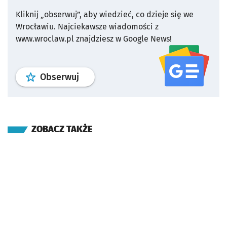
Kliknij „obserwuj”, aby wiedzieć, co dzieje się we
Wrocławiu.
Najciekawsze wiadomości z
www.wroclaw.pl znajdziesz w Google News!
profil
google news
serwisu wroclaw
Obserwuj
ZOBACZ TAKŻE