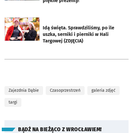
piękne prezenty!
otworzy się w nowej karcie
Idą święta. Sprawdziliśmy, po ile
uszka, serniki i pierniki w Hali
Targowej (ZDJĘCIA)
Zajezdnia Dąbie
Czasoprzestrzeń
galeria zdjęć
targi
BĄDŹ NA BIEŻĄCO Z WROCŁAWIEM!