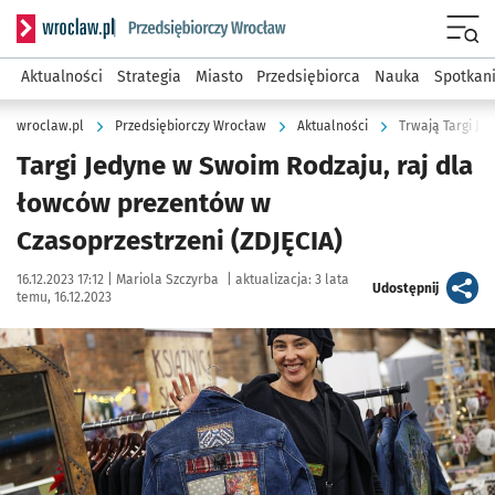
Serwis informacyjny wroclaw.pl podserwis: Strategia rozwo
Menu
Aktualności
Strategia
Miasto
Przedsiębiorca
Nauka
Spotkan
wroclaw.pl
Przedsiębiorczy Wrocław
Aktualności
Trwają Targi Je
Targi Jedyne w Swoim Rodzaju, raj dla
łowców prezentów w
Czasoprzestrzeni (ZDJĘCIA)
Data publikacji:
Autor:
16.12.2023 17:12 |
Mariola Szczyrba
|
aktualizacja:
3 lata
artykuł
Udostępnij
temu, 16.12.2023
Kliknij, aby zobaczyć galerię