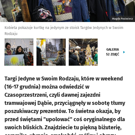
Magda Pasiwiecz
Kobieta pokazuje kurtkę na jedynym ze stoisk Targów Jedynych w Swoim
Rodzaju
GALERIA
52
ZDJĘĆ
Targi Jedyne w Swoim Rodzaju, które w weekend
(16-17 grudnia) można odwiedzić w
Czasoprzestrzeni, czyli dawnej zajezdni
tramwajowej Dąbie, przyciągnęły w sobotę tłumy
poszukiwaczy prezentów. To świetna okazja, by
przed świętami "upolować" coś oryginalnego dla
swoich bliskich. Znajdziecie tu piękną biżuterię,