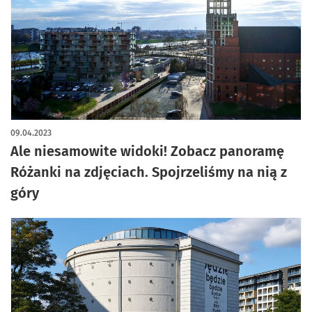
artykuł z galerią zdjęć
09.04.2023
Ale niesamowite widoki! Zobacz panoramę
Różanki na zdjęciach. Spojrzeliśmy na nią z
góry