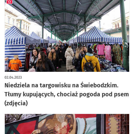
artykuł z galerią zdjęć
02.04.2023
Niedziela na targowisku na Świebodzkim.
Tłumy kupujących, chociaż pogoda pod psem
(zdjęcia)