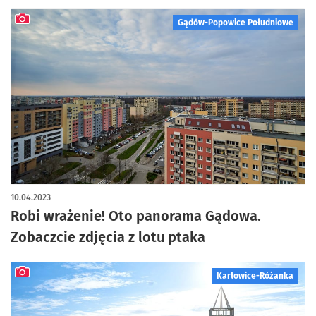
Gądów-Popowice Południowe
artykuł z galerią zdjęć
10.04.2023
Robi wrażenie! Oto panorama Gądowa.
Zobaczcie zdjęcia z lotu ptaka
Karłowice-Różanka