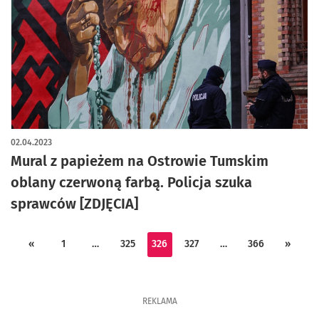
02.04.2023
Mural z papieżem na Ostrowie Tumskim
oblany czerwoną farbą. Policja szuka
sprawców [ZDJĘCIA]
«
1
…
325
326
327
…
366
»
REKLAMA