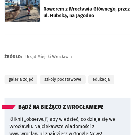
otworzy się w nowej karcie
Rowerem z Wrocławia Głównego, przez
ul. Hubską, na Jagodno
ŹRÓDŁO:
Urząd Miejski Wrocławia
galeria zdjęć
szkoły podstawowe
edukacja
BĄDŹ NA BIEŻĄCO Z WROCŁAWIEM!
Kliknij „obserwuj”, aby wiedzieć, co dzieje się we
Wrocławiu.
Najciekawsze wiadomości z
www.wroclaw.pl znajdziesz w Google News!