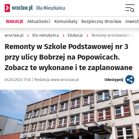
Serwis informacyjny wroclaw.pl podserwis: Dla mieszkańca
Menu
WAKACJE
Aktualności
Komunikaty
Bezpieczny Wrocław
Inwest
wroclaw.pl
Dla mieszkańca
Edukacja
Remonty wrocławskich szkó
Remonty w Szkole Podstawowej nr 3
przy ulicy Bobrzej na Popowicach.
Zobacz te wykonane i te zaplanowane
Data publikacji:
Autor:
artykuł
04.03.2024 17:45 |
Redakcja www.wroclaw.pl
Udostępnij
Kliknij, aby zobaczyć galerię