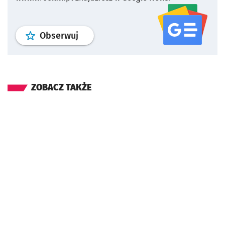
profil
google news
serwisu wroclaw
Obserwuj
ZOBACZ TAKŻE