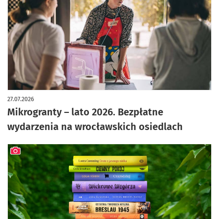
artykuł z galerią zdjęć
27.07.2026
Mikrogranty – lato 2026. Bezpłatne
wydarzenia na wrocławskich osiedlach