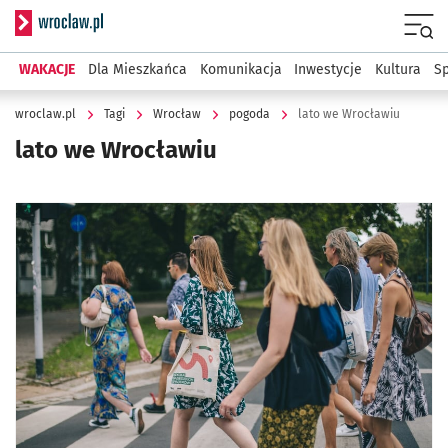
Serwis informacyjny wroclaw.pl
Menu
WAKACJE
Dla Mieszkańca
Komunikacja
Inwestycje
Kultura
Sp
wroclaw.pl
Tagi
Wrocław
pogoda
lato we Wrocławiu
lato we Wrocławiu