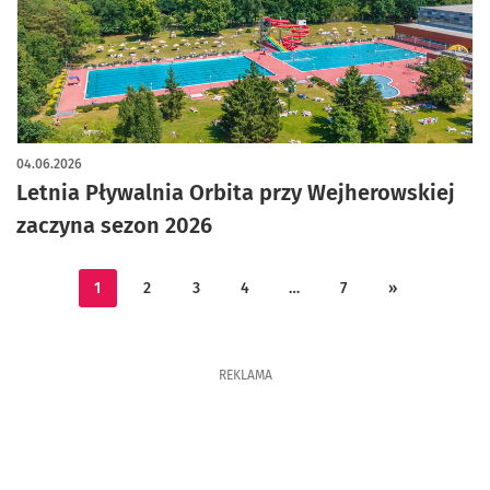
artykuł z galerią zdjęć
04.06.2026
Letnia Pływalnia Orbita przy Wejherowskiej
zaczyna sezon 2026
1
2
3
4
…
7
»
REKLAMA