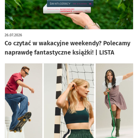
artykuł z galerią zdjęć
26.07.2026
Co czytać w wakacyjne weekendy? Polecamy
naprawdę fantastyczne książki! | LISTA