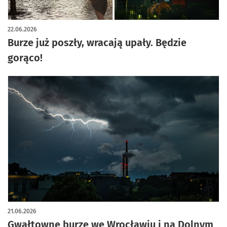
22.06.2026
Burze już poszły, wracają upały. Będzie
gorąco!
21.06.2026
Gwałtowne burze we Wrocławiu i na Dolnym