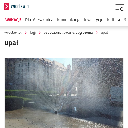
Serwis informacyjny wroclaw.pl
Menu
WAKACJE
Dla Mieszkańca
Komunikacja
Inwestycje
Kultura
Sp
wroclaw.pl
Tagi
ostrzeżenia, awarie, zagrożenia
upał
upał