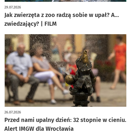
artykuł z galerią zdjęć
29.07.2026
Jak zwierzęta z zoo radzą sobie w upał? A...
zwiedzający? | FILM
26.07.2026
Przed nami upalny dzień: 32 stopnie w cieniu.
Alert IMGW dla Wrocławia