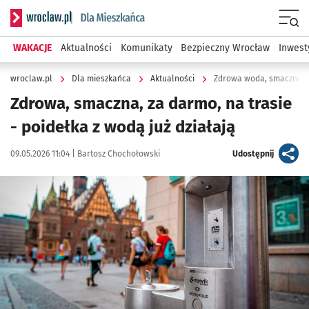
Serwis informacyjny wroclaw.pl podserwis: Dla mieszkańca
Menu
WAKACJE
Aktualności
Komunikaty
Bezpieczny Wrocław
Inwest
wroclaw.pl
Dla mieszkańca
Aktualności
Zdrowa woda, smaczna, z
Zdrowa, smaczna, za darmo, na trasie
- poidełka z wodą już działają
Data publikacji:
Autor:
artykuł
09.05.2026 11:04 |
Bartosz Chochołowski
Udostępnij
Kliknij, aby powiększyć