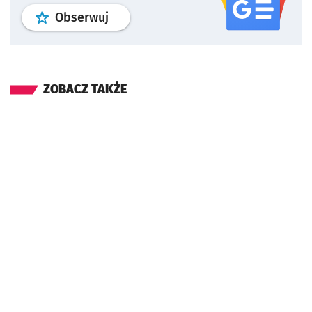
profil
google news
serwisu wroclaw
Obserwuj
ZOBACZ TAKŻE