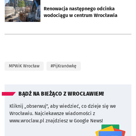
otworzy się w nowej karcie
Renowacja następnego odcinka
wodociągu w centrum Wrocławia
MPWiK Wrocław
#PijKranówkę
BĄDŹ NA BIEŻĄCO Z WROCŁAWIEM!
Kliknij „obserwuj”, aby wiedzieć, co dzieje się we
Wrocławiu.
Najciekawsze wiadomości z
www.wroclaw.pl znajdziesz w Google News!