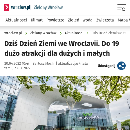
Serwis informacyjny wroclaw.pl podserwis: Środowisko we 
Menu
Aktualności
Klimat
Powietrze
Zieleń i woda
Zwierzęta
Mapa 
wroclaw.pl
Zielony Wrocław
Aktualności
Dziś Dzień Ziemi we Wroc
Dziś Dzień Ziemi we Wroclavii. Do 19
dużo atrakcji dla dużych i małych
Data publikacji:
Autor:
20.04.2022 10:47 |
Bartosz Moch
|
aktualizacja:
4 lata
artykuł
Udostępnij
temu, 23.04.2022
Kliknij, aby powiększyć