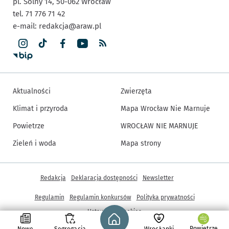
pl. Solny 14,
50-062
Wrocław
tel. 71 776 71 42
e-mail:
redakcja@araw.pl
Aktualności
Zwierzęta
Klimat i przyroda
Mapa Wrocław Nie Marnuje
Powietrze
WROCŁAW NIE MARNUJE
Zieleń i woda
Mapa strony
Inne informacje
Redakcja
Deklaracja dostępności
Newsletter
Regulamin
Regulamin konkursów
Polityka prywatności
Strona główna - wroclaw.pl
Ustawienia cookies
Powietrze