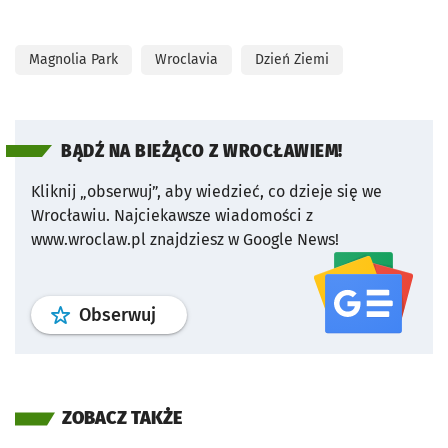
Magnolia Park
Wroclavia
Dzień Ziemi
BĄDŹ NA BIEŻĄCO Z WROCŁAWIEM!
Kliknij „obserwuj”, aby wiedzieć, co dzieje się we
Wrocławiu.
Najciekawsze wiadomości z
www.wroclaw.pl znajdziesz w Google News!
profil
google news
serwisu wroclaw
Obserwuj
ZOBACZ TAKŻE