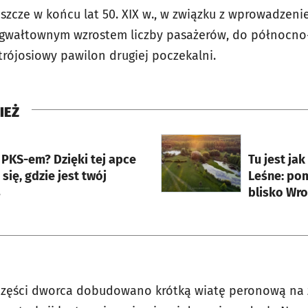
zcze w końcu lat 50. XIX w., w związku z wprowadzeni
 i gwałtownym wzrostem liczby pasażerów, do północn
ójosiowy pawilon drugiej poczekalni.
IEŻ
rcie
otworzy się w nowej karci
 PKS-em? Dzięki tej apce
Tu jest ja
się, gdzie jest twój
Leśne: po
s
blisko Wro
części dworca dobudowano krótką wiatę peronową na 