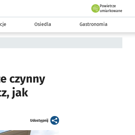
Powietrze
we Wrocławiu
 mieszkańca
umiarkowane
cje
Osiedla
Gastronomia
ce czynny
z, jak
artykuł
Udostępnij