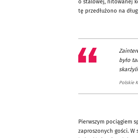
o stalowej, nitowanej 
tę przedłużono na dług
Zainter
było ta
skarżyl
Polskie 
Pierwszym pociągiem sp
zaproszonych gości. W s