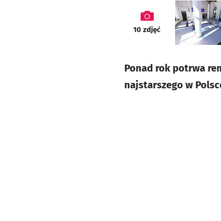
galeria
10
zdjęć
Ponad rok potrwa re
najstarszego w Polsc