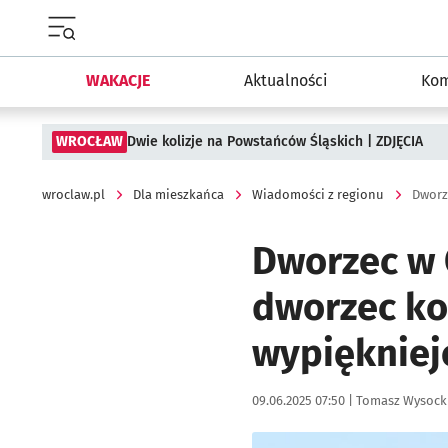
Menu główne portalu wroclaw.pl
WAKACJE
Aktualności
Kom
WROCŁAW
Dwie kolizje na Powstańców Śląskich | ZDJĘCIA
wroclaw.pl
Dla mieszkańca
Wiadomości z regionu
Dworzec w 
dworzec ko
wypiękniej
Data publikacji:
Autor:
09.06.2025 07:50 |
Tomasz Wysock
Kliknij, aby zobaczyć galer