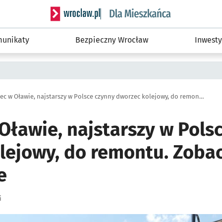
Serwis informacyjny wroclaw.pl podserwis: Dla
unikaty
Bezpieczny Wrocław
Inwesty
Dworzec w Oławie, najstarszy w Polsce czynny dworzec kolejowy, do remontu
Oławie, najstarszy w Pols
lejowy, do remontu. Zobac
e
i
ię