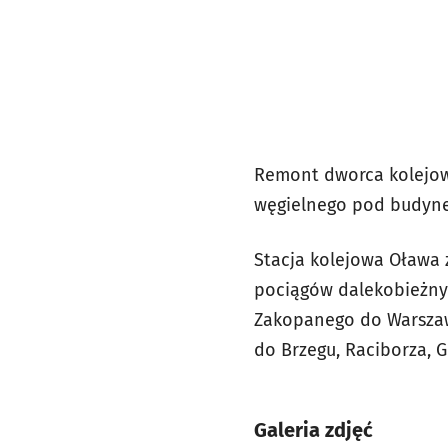
Remont dworca kolejow
węgielnego pod budynek
Stacja kolejowa Oława z
pociągów dalekobieżnyc
Zakopanego do Warszawy
do Brzegu, Raciborza, G
Galeria zdjęć