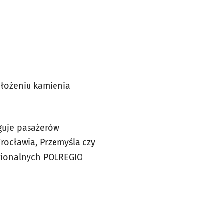
ołożeniu kamienia
uguje pasażerów
rocławia, Przemyśla czy
egionalnych POLREGIO