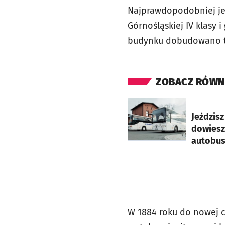
Najprawdopodobniej jes
Górnośląskiej IV klasy
budynku dobudowano tr
ZOBACZ RÓWN
otworzy się w nowej ka
Jeździsz
dowiesz 
autobu
W 1884 roku do nowej 