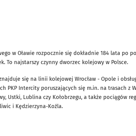
ego w Oławie rozpocznie się dokładnie 184 lata po p
. To najstarszy czynny dworzec kolejowy w Polsce.
najduje się na linii kolejowej Wrocław - Opole i obsł
h PKP Intercity poruszających się m.in. na trasach z W
, Ustki, Lublina czy Kołobrzegu, a także pociągów r
liwic i Kędzierzyna-Koźla.