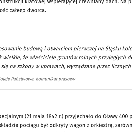
konstrukcji kratowej wspierającej drewniany dach. Na 
ość całego dworca.
esowanie budową i otwarciem pierwszej na Śląsku kole
k wielkie, że właściciele gruntów rolnych przyległych d
i się na szkody w uprawach, wyrządzane przez licznych
Koleje Państwowe, komunikat prasowy
ecjalnym (21 maja 1842 r.) przyjechało do Oławy 400 
kładzie pociągu był odkryty wagon z orkiestrą, zarówn