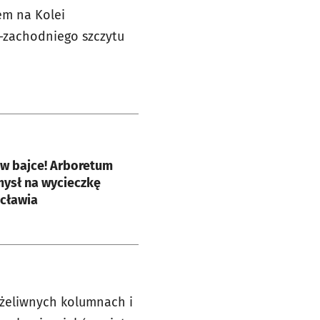
em na Kolei
o-zachodniego szczytu
e
k w bajce! Arboretum
mysł na wycieczkę
cławia
żeliwnych kolumnach i