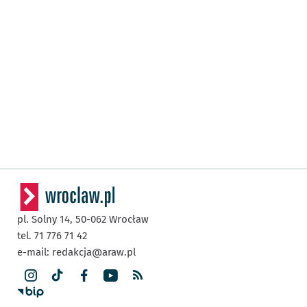
pl. Solny 14,
50-062
Wrocław
tel. 71 776 71 42
e-mail:
redakcja@araw.pl