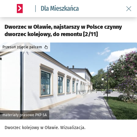
Wróć 
Serwis informacyjny wroclaw.pl podserwis: Dla mieszkańca
Dworzec w Oławie, najstarszy w Polsce czynny
dworzec kolejowy, do remontu [2/11]
Przesuń zdjęcie palcem
materiały prasowe PKP SA
Dworzec kolejowy w Oławie. Wizualizacja.