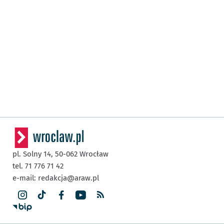
pl. Solny 14,
50-062
Wrocław
tel. 71 776 71 42
e-mail:
redakcja@araw.pl