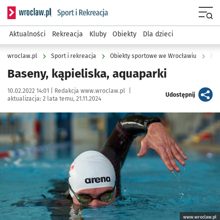
Serwis informacyjny wroclaw.pl podserwis: Sport i rekreacja
Menu
Aktualności
Rekreacja
Kluby
Obiekty
Dla dzieci
wroclaw.pl
Sport i rekreacja
Obiekty sportowe we Wrocławiu
Bas
Baseny, kąpieliska, aquaparki
Data publikacji:
Autor:
10.02.2022 14:01 |
Redakcja www.wroclaw.pl
|
artykuł
Udostępnij
aktualizacja:
2 lata temu, 21.11.2024
Kliknij, aby powiększyć
www.wroclaw.pl