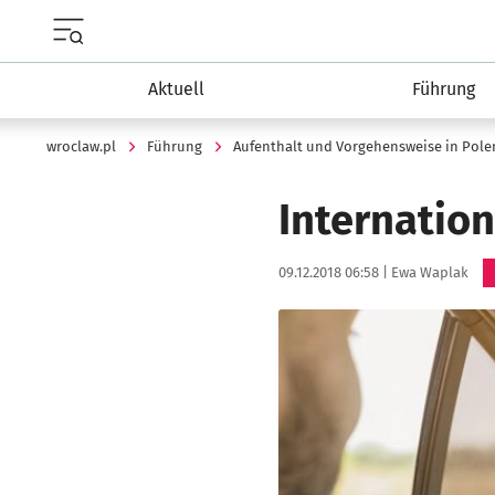
Menu główne portalu wroclaw.pl
Aktuell
Führung
wroclaw.pl
Führung
Aufenthalt und Vorgehensweise in Pole
Internation
Data publikacji:
Autor:
09.12.2018 06:58 |
Ewa Waplak
Kliknij, aby powiększyć