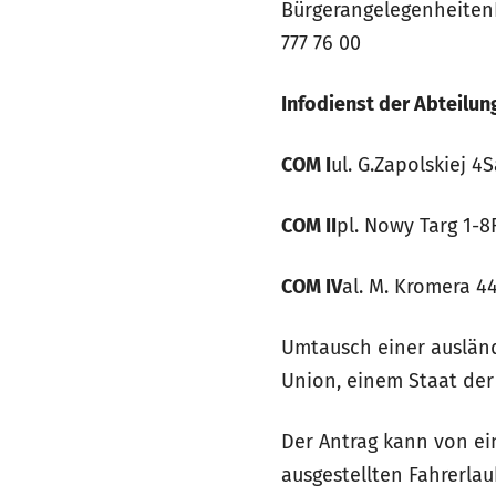
BürgerangelegenheitenD
777 76 00
Infodienst der Abteilun
COM I
ul. G.Zapolskiej 4S
COM II
pl. Nowy Targ 1-8
COM IV
al. M. Kromera 4
Umtausch einer ausländ
Union, einem Staat der
Der Antrag kann von ein
ausgestellten Fahrerlau