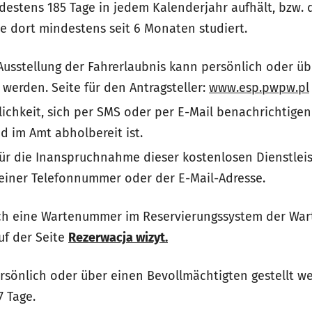
destens 185 Tage in jedem Kalenderjahr aufhält, bzw. 
ie dort mindestens seit 6 Monaten studiert.
Ausstellung der
Fahrerlaubnis
kann persönlich oder üb
t werden.
Seite für den Antragsteller:
www.esp.pwpw.pl
lichkeit, sich per SMS oder per E-Mail benachrichtigen
d im Amt abholbereit ist.
für die Inanspruchnahme dieser kostenlosen Dienstleis
 einer Telefonnummer oder der E-Mail-Adresse.
ich eine Wartenummer im Reservierungssystem der Wa
uf der Seite
Rezerwacja wizyt.
rsönlich oder über einen Bevollmächtigten gestellt we
7 Tage.