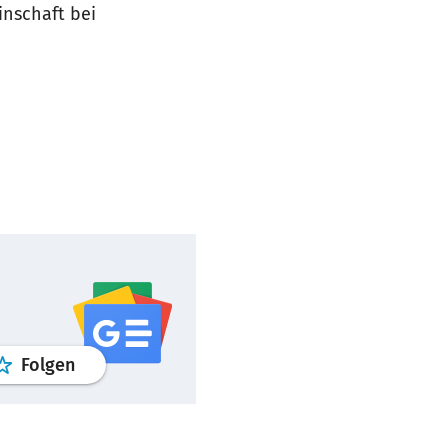
inschaft bei
Profil
google news
wroclaw.pl Service
Folgen