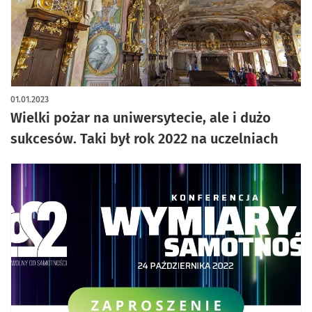
artykuł z galerią zdjęć
01.01.2023
Wielki pożar na uniwersytecie, ale i dużo
sukcesów. Taki był rok 2022 na uczelniach