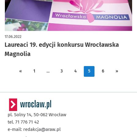
17.06.2022
Laureaci 19. edycji konkursu Wrocławska
Magnolia
«
1
…
3
4
5
6
»
pl. Solny 14,
50-062
Wrocław
tel. 71 776 71 42
e-mail:
redakcja@araw.pl