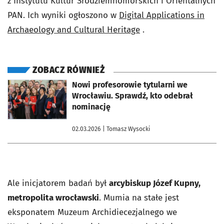
z Instytutu Kultur Śródziemnomorskich i Orientalnych
PAN. Ich wyniki ogłoszono w
Digital Applications in
Archaeology and Cultural Heritage
.
ZOBACZ RÓWNIEŻ
otworzy się w nowej karcie
Nowi profesorowie tytularni we
Wrocławiu. Sprawdź, kto odebrał
nominację
02.03.2026
| Tomasz Wysocki
Ale inicjatorem badań był
arcybiskup Józef Kupny,
metropolita wrocławski
. Mumia na stałe jest
eksponatem Muzeum Archidiecezjalnego we