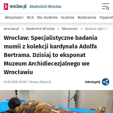
Serwis informacyjny wroclaw.pl podserwis: Akademicki Wro
Men
Aktualności
WCA
Dla studenta
Uczelnie
Wydarzenia
Stypend
wroclaw.pl
Akademicki Wrocław
Aktualności
Badania egipskiej m
Wrocław: Specjalistyczne badania
mumii z kolekcji kardynała Adolfa
Bertrama. Dzisiaj to eksponat
Muzeum Archidiecezjalnego we
Wrocławiu
Data publikacji:
Autor:
artykuł
03.03.2026 20:00 |
Tomasz Wysocki
Udostępnij
Kliknij, aby powiększyć