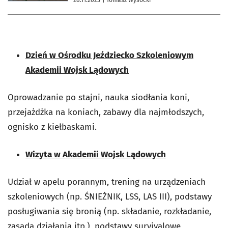
Dzień w Ośrodku Jeździecko Szkoleniowym
Akademii Wojsk Lądowych
Oprowadzanie po stajni, nauka siodłania koni,
przejażdżka na koniach, zabawy dla najmłodszych,
ognisko z kiełbaskami.
Wizyta w Akademii Wojsk Lądowych
Udział w apelu porannym, trening na urządzeniach
szkoleniowych (np. ŚNIEŻNIK, LSS, LAS III), podstawy
posługiwania się bronią (np. składanie, rozkładanie,
zasada działania itp.), podstawy survivalowe