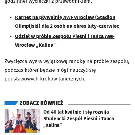
godzinnej wycieczki z przewodnikiem.
Karnet na pływalnię AWF Wrocław (Stadion
Olimpijski) dla 2 osób na okres luty-czerwiec
Udział w próbie Zespołu Pieśni i Tańca AWF
Wrocław „Kalina”
Zwycięzca wygra wyjątkową randkę na próbie zespołu,
podczas której będzie mógł nauczyć się
podstawowych kroków tanecznych.
ZOBACZ RÓWNIEŻ
otworzy się w nowej karcie
Od 40 lat kwitnie i się rozwija
Studencki Zespół Pieśni i Tańca
„Kalina”