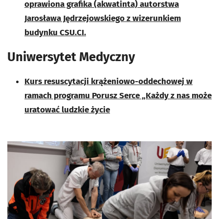
oprawiona grafika (akwatinta) autorstwa
Jarosława Jędrzejowskiego z wizerunkiem
budynku CSU.CI.
Uniwersytet Medyczny
Kurs resuscytacji krążeniowo-oddechowej w
ramach programu Porusz Serce „Każdy z nas może
uratować ludzkie życie