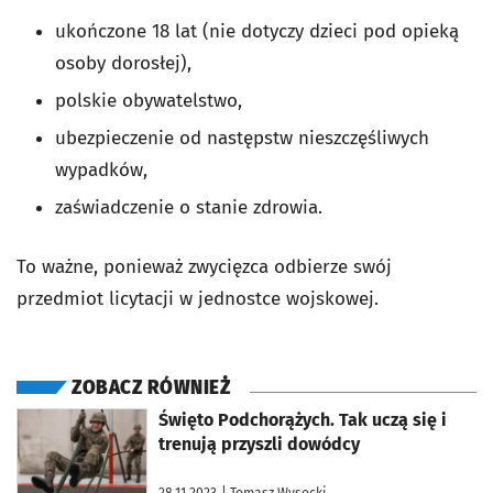
ukończone 18 lat (nie dotyczy dzieci pod opieką
osoby dorosłej),
polskie obywatelstwo,
ubezpieczenie od następstw nieszczęśliwych
wypadków,
zaświadczenie o stanie zdrowia.
To ważne, ponieważ zwycięzca odbierze swój
przedmiot licytacji w jednostce wojskowej.
ZOBACZ RÓWNIEŻ
otworzy się w nowej karcie
Święto Podchorążych. Tak uczą się i
trenują przyszli dowódcy
28.11.2023
| Tomasz Wysocki