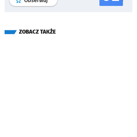
profil
google news
serwisu wroclaw
Obserwuj
ZOBACZ TAKŻE