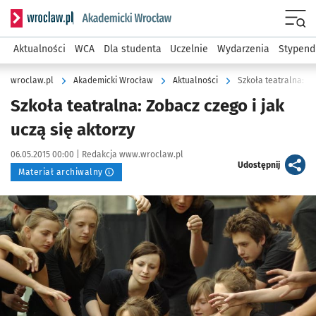
Serwis informacyjny wroclaw.pl podserwis: Akademicki Wro
Men
Aktualności
WCA
Dla studenta
Uczelnie
Wydarzenia
Stypend
wroclaw.pl
Akademicki Wrocław
Aktualności
Szkoła teatralna: Zo
Szkoła teatralna: Zobacz czego i jak
uczą się aktorzy
Data publikacji:
Autor:
06.05.2015 00:00 |
Redakcja www.wroclaw.pl
artykuł
Udostępnij
Materiał archiwalny
Kliknij, aby powiększyć