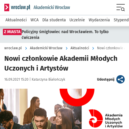
Serwis informacyjny wroclaw.pl podserwis: Akademicki Wro
Men
Aktualności
WCA
Dla studenta
Uczelnie
Wydarzenia
Stypend
Z MIASTA
Policyjny śmigłowiec nad Wrocławiem. To tylko
ćwiczenia
wroclaw.pl
Akademicki Wrocław
Aktualności
Nowi członkowie Ak
Nowi członkowie Akademii Młodych
Uczonych i Artystów
Data publikacji:
Autor:
artykuł
16.09.2021 15:20 |
Katarzyna Białończyk
Udostępnij
Kliknij, aby powiększyć