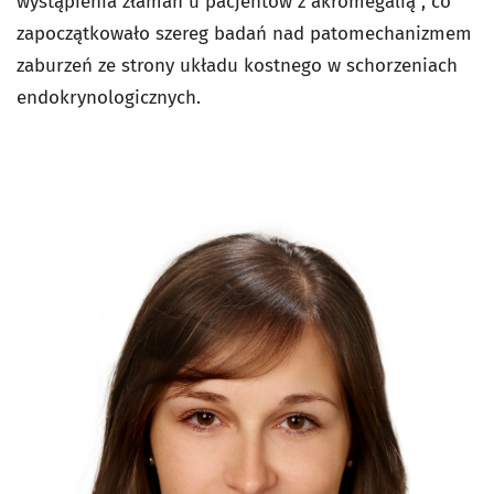
wystąpienia złamań u pacjentów z akromegalią”, co
zapoczątkowało szereg badań nad patomechanizmem
zaburzeń ze strony układu kostnego w schorzeniach
endokrynologicznych.