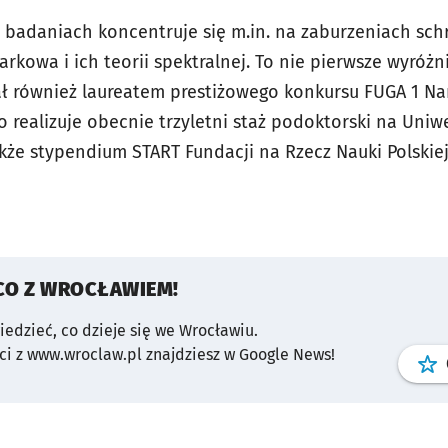
badaniach koncentruje się m.in. na zaburzeniach sc
kowa i ich teorii spektralnej. To nie pierwsze wyróżn
ał również laureatem prestiżowego konkursu FUGA 1 
o realizuje obecnie trzyletni staż podoktorski na Uni
kże stypendium START Fundacji na Rzecz Nauki Polskiej
CO Z WROCŁAWIEM!
wiedzieć, co dzieje się we Wrocławiu.
i z www.wroclaw.pl znajdziesz w Google News!