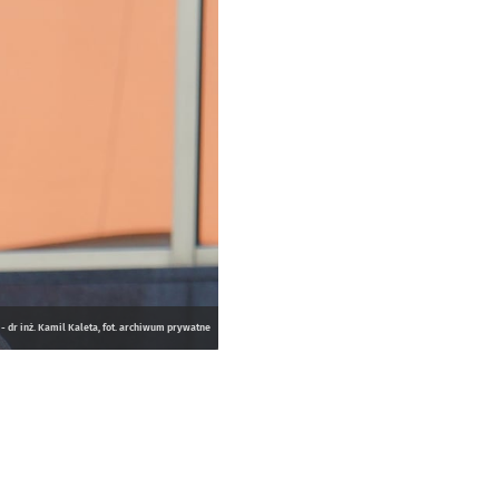
dr inż. Kamil Kaleta, fot. archiwum prywatne