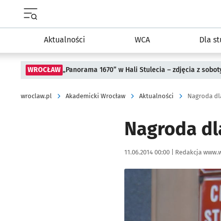
Menu główne portalu wroclaw.pl
Aktualności
WCA
Dla s
WROCŁAW
„Panorama 1670” w Hali Stulecia – zdjęcia z sobot
wroclaw.pl
Akademicki Wrocław
Aktualności
Nagroda dl
Nagroda dl
Data publikacji:
Autor:
11.06.2014 00:00 |
Redakcja www.w
Kliknij, aby powiększyć