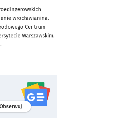
hroedingerowskich
ienie wrocławianina.
Narodowego Centrum
wersytecie Warszawskim.
.
profil
google news
serwisu wroclaw.pl
Obserwuj