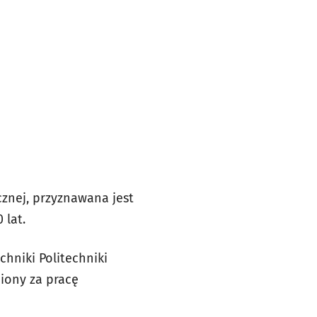
znej, przyznawana jest
 lat.
hniki Politechniki
niony za pracę