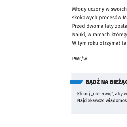
Młody uczony w swoich 
skokowych procesów Mar
Przed dwoma laty zost
Nauki, w ramach któreg
W tym roku otrzymał ta
PWr/w
BĄDŹ NA BIEŻĄ
Kliknij „obserwuj”, aby 
Najciekawsze wiadomośc