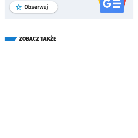
profil
google news
serwisu wroclaw
Obserwuj
ZOBACZ TAKŻE