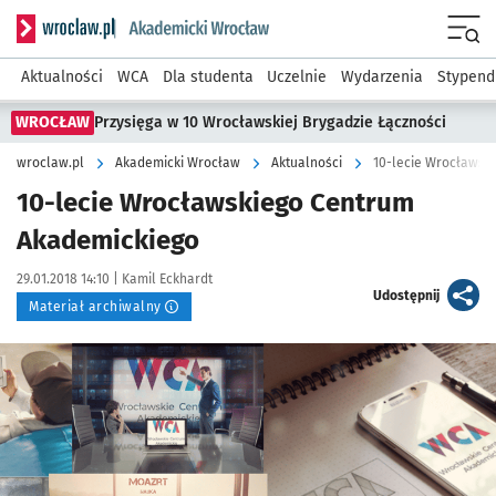
Serwis informacyjny wroclaw.pl podserwis: Akademicki Wro
Men
Aktualności
WCA
Dla studenta
Uczelnie
Wydarzenia
Stypend
WROCŁAW
Przysięga w 10 Wrocławskiej Brygadzie Łączności
wroclaw.pl
Akademicki Wrocław
Aktualności
10-lecie Wrocławsk
10-lecie Wrocławskiego Centrum
Akademickiego
Data publikacji:
Autor:
29.01.2018 14:10 |
Kamil Eckhardt
artykuł
Udostępnij
Materiał archiwalny
Kliknij, aby powiększyć