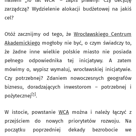
hasłem „10 lat WCA” – zapis prawny? Czy decyzję
zarządczą? Wydzielenie alokacji budżetowej na jakiś
cel?
Otóż zacznijmy od tego, że
Wrocławskiego Centrum
Akademickiego
mogłoby nie być, o czym świadczy to,
że żadne inne wielkie polskie miasto nie posiada
pełnego odpowiednika tej inicjatywy. A zatem
mówimy o, wypisz wymaluj, wrocławskiej inicjatywie.
Czy potrzebnej? Zdaniem nowoczesnych geografów
biznesu, doradzających inwestorom – potrzebnej i
[1]
pożytecznej
.
W istocie, powstanie
WCA
można i należy łączyć z
przejściem do nowych priorytetów rozwoju. Na
początku poprzedniej dekady bezrobocie we