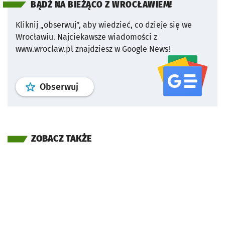
BĄDŹ NA BIEŻĄCO Z WROCŁAWIEM!
Kliknij „obserwuj”, aby wiedzieć, co dzieje się we
Wrocławiu.
Najciekawsze wiadomości z
www.wroclaw.pl znajdziesz w Google News!
profil
google news
serwisu wroclaw
Obserwuj
ZOBACZ TAKŻE