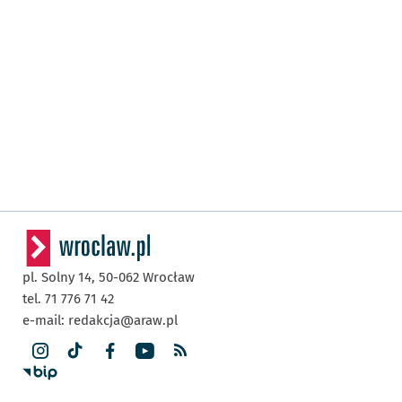
pl. Solny 14,
50-062
Wrocław
tel. 71 776 71 42
e-mail:
redakcja@araw.pl