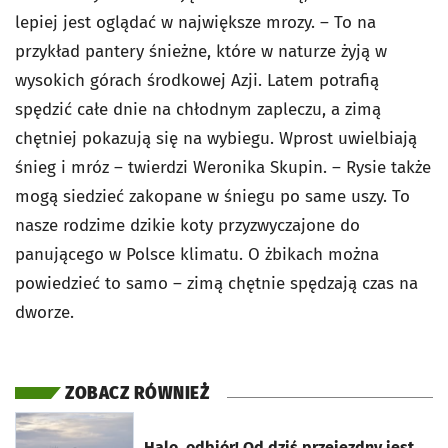
lepiej jest oglądać w największe mrozy. – To na
przykład pantery śnieżne, które w naturze żyją w
wysokich górach środkowej Azji. Latem potrafią
spędzić całe dnie na chłodnym zapleczu, a zimą
chętniej pokazują się na wybiegu. Wprost uwielbiają
śnieg i mróz – twierdzi Weronika Skupin. – Rysie także
mogą siedzieć zakopane w śniegu po same uszy. To
nasze rodzime dzikie koty przyzwyczajone do
panującego w Polsce klimatu. O żbikach można
powiedzieć to samo – zimą chętnie spędzają czas na
dworze.
ZOBACZ RÓWNIEŻ
otworzy się w nowej karcie
Halo, odbiór! Od dziś przejezdny jest