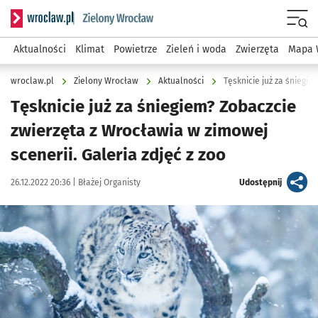
Serwis informacyjny wroclaw.pl podserwis: Środowisko we 
Menu
Aktualności
Klimat
Powietrze
Zieleń i woda
Zwierzęta
Mapa 
wroclaw.pl
Zielony Wrocław
Aktualności
Tęsknicie już za śniegiem? Zobaczcie
zwierzęta z Wrocławia w zimowej
scenerii. Galeria zdjęć z zoo
Data publikacji:
Autor:
artykuł
26.12.2022 20:36 |
Błażej Organisty
Udostępnij
Kliknij, aby zobaczyć galerię