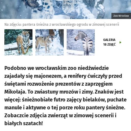
Zoo Wrocław
Na zdjęciu: pantera śnieżna z wrocławskiego ogrodu w zimowej scenerii
GALERIA
18
ZDJĘĆ
Podobno we wrocławskim zoo niedźwiedzie
zajadały się majonezem, a renifery ćwiczyły przed
świętami rozwożenie prezentów z zaprzęgiem
Mikołaja. To zwiastuny mrozów i zimy. Znaków jest
więcej: śnieżnobiałe futro zajęcy bielaków, puchate
manule i aktywne o tej porze roku pantery śnieżne.
Zobaczcie zdjęcia zwierząt w zimowej scenerii i
białych szatach!