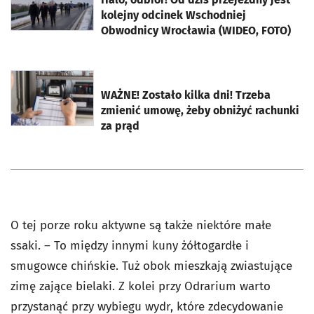
kolejny odcinek Wschodniej
Obwodnicy Wrocławia (WIDEO, FOTO)
otworzy się w nowej karcie
WAŻNE! Zostało kilka dni! Trzeba
zmienić umowę, żeby obniżyć rachunki
za prąd
O tej porze roku aktywne są także niektóre małe
ssaki. – To między innymi kuny żółtogardłe i
smugowce chińskie. Tuż obok mieszkają zwiastujące
zimę zające bielaki. Z kolei przy Odrarium warto
przystanąć przy wybiegu wydr, które zdecydowanie