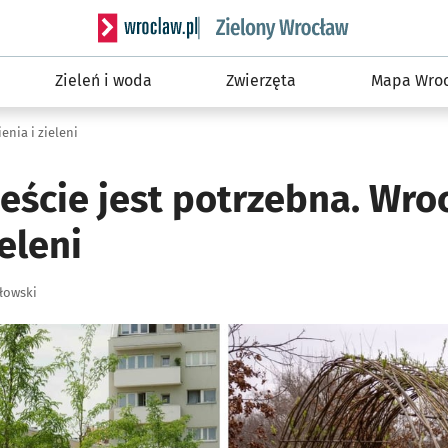
Serwis informacyjny wroclaw.pl podserwis: Śro
Zieleń i woda
Zwierzęta
Mapa Wroc
enia i zieleni
eście jest potrzebna. Wro
ieleni
łowski
ię