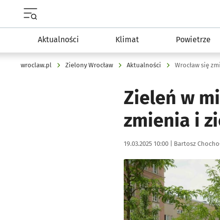
Menu główne portalu wroclaw.pl
Aktualności
Klimat
Powietrze
wroclaw.pl
Zielony Wrocław
Aktualności
Wrocław się zmi
Zieleń w mi
zmienia i z
Data publikacji:
Autor:
19.03.2025 10:00 |
Bartosz Chocho
Kliknij, aby zobaczyć galer