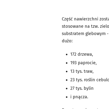
Część nawierzchni zosta
stosowane na tzw. zie
substratem glebowym - 
dużo:
172 drzewa,
193 paprocie,
13 tys. traw,
23 tys. roślin cebu
27 tys. bylin
i pnącza.