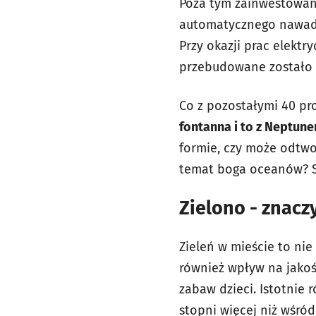
Poza tym zainwestowan
automatycznego nawadn
Przy okazji prac elektr
przebudowane zostało o
Co z pozostałymi 40 pro
fontanna i to z Neptun
formie, czy może odtw
temat boga oceanów? S
Zielono - znacz
Zieleń w mieście to nie
również wpływ na jakość
zabaw dzieci. Istotnie 
stopni więcej niż wśród