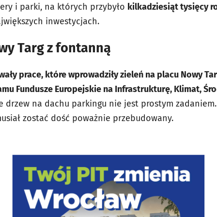
ery i parki, na których przybyło
kilkadziesiąt tysięcy r
jwiększych inwestycjach.
wy Targ z fontanną
wały prace, które wprowadziły zieleń na placu Nowy Ta
amu Fundusze Europejskie na Infrastrukturę, Klimat, Ś
 drzew na dachu parkingu nie jest prostym zadaniem.
c musiał zostać dość poważnie przebudowany.