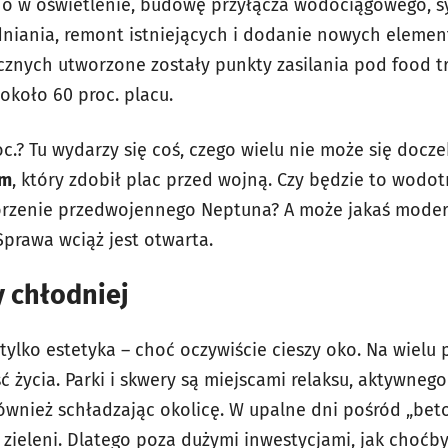
o w oświetlenie, budowę przyłącza wodociągowego, 
iania, remont istniejących i dodanie nowych element
ycznych utworzone zostały punkty zasilania pod food tr
koło 60 proc. placu.
c.? Tu wydarzy się coś, czego wielu nie może się docz
em
, który zdobił plac przed wojną. Czy będzie to wodo
orzenie przedwojennego Neptuna? A może jakaś moder
prawa wciąż jest otwarta.
y chłodniej
 tylko estetyka – choć oczywiście cieszy oko. Na wielu
 życia. Parki i skwery są miejscami relaksu, aktywnego
również schładzając okolicę. W upalne dni pośród „beto
 zieleni. Dlatego poza dużymi inwestycjami, jak choćb