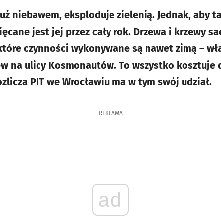
już niebawem, eksploduje zielenią. Jednak, aby t
cane jest jej przez cały rok. Drzewa i krzewy s
iektóre czynności wykonywane są nawet zimą – wła
w na ulicy Kosmonautów. To wszystko kosztuje d
rozlicza PIT we Wrocławiu ma w tym swój udział.
REKLAMA
ad