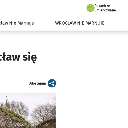
Powietrze
we Wrocławiu
dowisko we Wrocławiu
umiarkowane
ław Nie Marnuje
WROCŁAW NIE MARNUJE
cław się
artykuł
Udostępnij