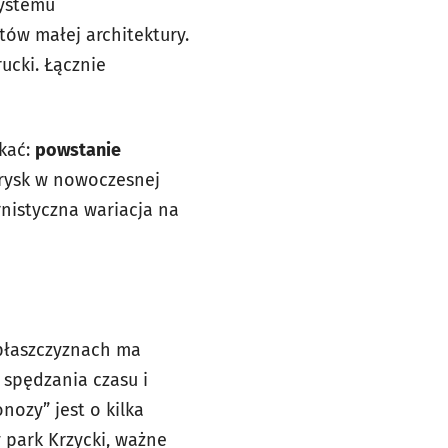
systemu
ów małej architektury.
ucki. Łącznie
ekać:
powstanie
trysk w nowoczesnej
nistyczna wariacja na
 płaszczyznach ma
 spędzania czasu i
nozy” jest o kilka
y park Krzycki, ważne