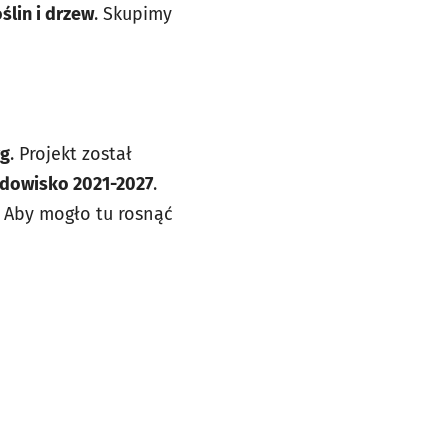
oślin i drzew
. Skupimy
rg
. Projekt został
rodowisko 2021-2027
.
 Aby mogło tu rosnąć