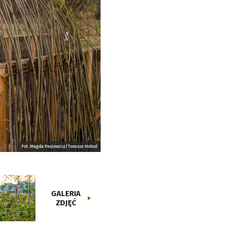
Fot. Magda Pasiewicz/Tomasz Hołod
GALERIA
ZDJĘĆ