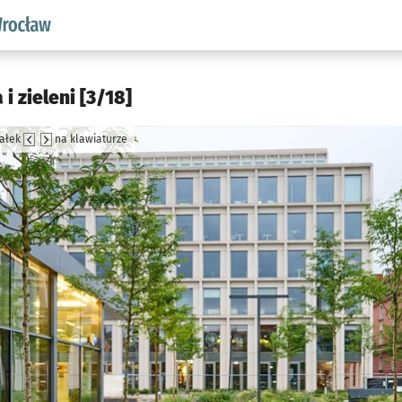
aw.pl podserwis: Środowisko we Wrocławiu
i zieleni [3/18]
załek
na klawiaturze
jęcia.