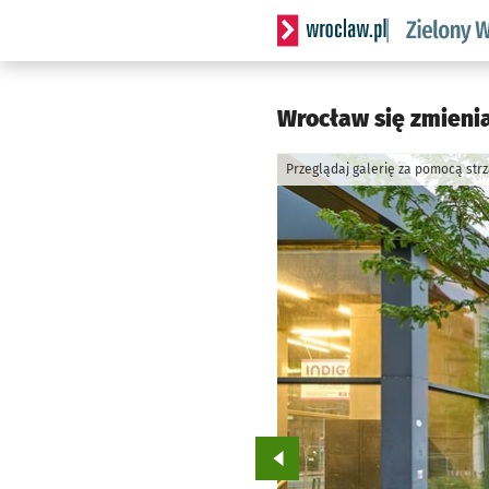
Serwis informacyjny wrocl
Wrocław się zmienia 
Przeglądaj galerię za pomocą str
Przejdź do poprzedniego zd