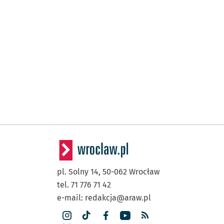
pl. Solny 14,
50-062
Wrocław
tel. 71 776 71 42
e-mail:
redakcja@araw.pl