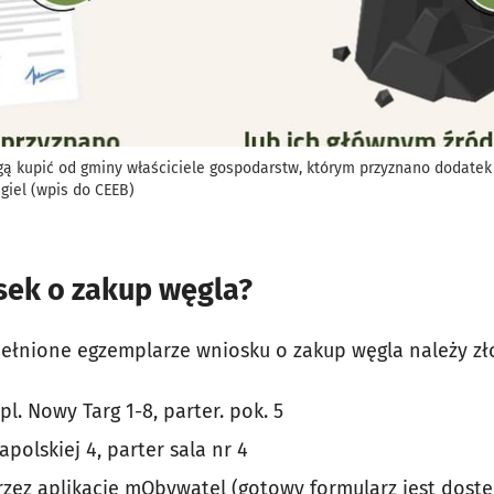
ogą kupić od gminy właściciele gospodarstw, którym przyznano dodate
giel (wpis do CEEB)
sek o zakup węgla?
łnione egzemplarze wniosku o zakup węgla należy zł
pl. Nowy Targ 1-8, parter. pok. 5
 Zapolskiej 4, parter sala nr 4
rzez aplikację mObywatel (gotowy formularz jest dostęp