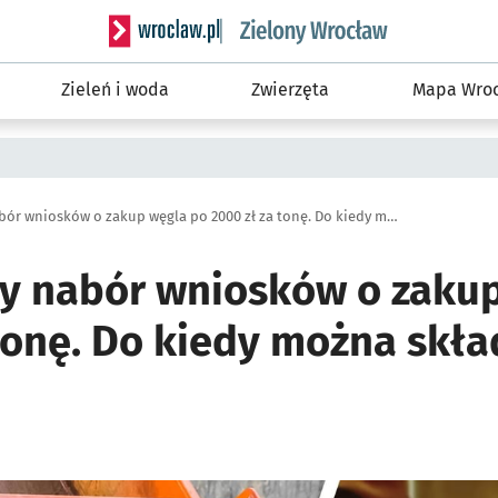
Serwis informacyjny wroclaw.pl podserwis: Śro
Zieleń i woda
Zwierzęta
Mapa Wroc
Ruszył nowy nabór wniosków o zakup węgla po 2000 zł za tonę. Do kiedy można składać wnioski?
y nabór wniosków o zaku
 tonę. Do kiedy można skł