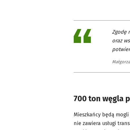
Zgodę 
oraz ws
potwier
Małgorza
700 ton węgla po
Mieszkańcy będą mogli 
nie zawiera usługi tr