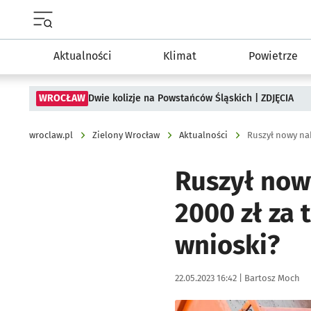
Menu główne portalu wroclaw.pl
Aktualności
Klimat
Powietrze
WROCŁAW
Dwie kolizje na Powstańców Śląskich | ZDJĘCIA
wroclaw.pl
Zielony Wrocław
Aktualności
Ruszył now
2000 zł za
wnioski?
Data publikacji:
Autor:
22.05.2023 16:42 |
Bartosz Moch
Kliknij, aby powiększyć