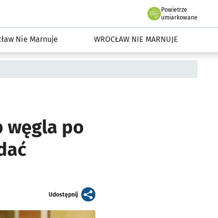
Powietrze
we Wrocławiu
dowisko we Wrocławiu
umiarkowane
ław Nie Marnuje
WROCŁAW NIE MARNUJE
p węgla po
adać
artykuł
Udostępnij