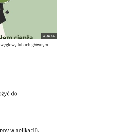
ARAW S.A.
k węglowy lub ich głównym
ożyć do:
ny w aplikacji).