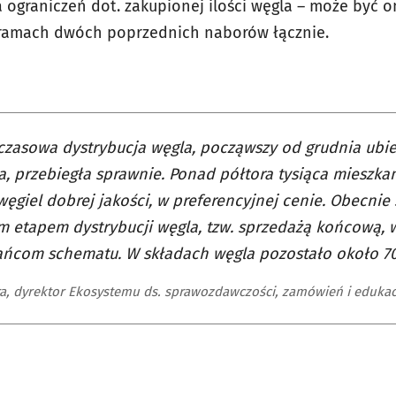
 ograniczeń dot. zakupionej ilości węgla – może być on
w ramach dwóch poprzednich naborów łącznie.
zasowa dystrybucja węgla, począwszy od grudnia ubi
a, przebiegła sprawnie. Ponad półtora tysiąca mieszk
węgiel dobrej jakości, w preferencyjnej cenie. Obecnie 
m etapem dystrybucji węgla, tzw. sprzedażą końcową,
ańcom schematu. W składach węgla pozostało około 70
ra, dyrektor Ekosystemu ds. sprawozdawczości, zamówień i edukac