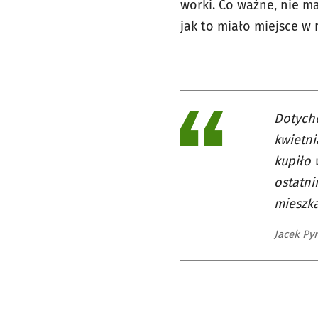
worki. Co ważne, nie ma
jak to miało miejsce 
Dotychc
kwietni
kupiło 
ostatni
mieszk
Jacek Py