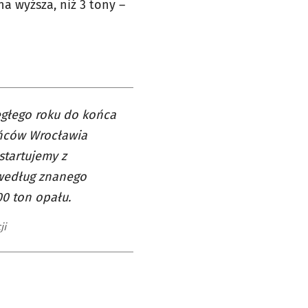
a wyższa, niż 3 tony –
egłego roku do końca
ańców Wrocławia
startujemy z
 według znanego
0 ton opału.
ji