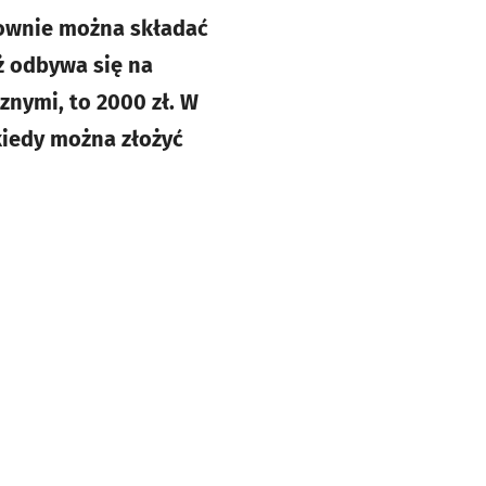
nownie można składać
ż odbywa się na
znymi, to 2000 zł. W
kiedy można złożyć