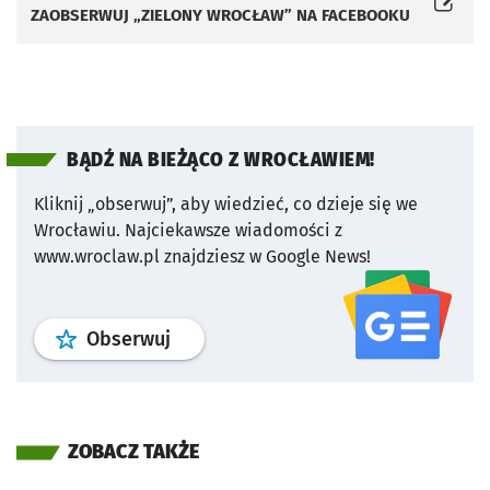
ZAOBSERWUJ „ZIELONY WROCŁAW” NA FACEBOOKU
Otworzy się w nowej karcie
BĄDŹ NA BIEŻĄCO Z WROCŁAWIEM!
Kliknij „obserwuj”, aby wiedzieć, co dzieje się we
Wrocławiu.
Najciekawsze wiadomości z
www.wroclaw.pl znajdziesz w Google News!
profil
google news
serwisu wroclaw
Obserwuj
ZOBACZ TAKŻE