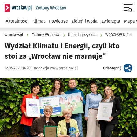
Serwis informacyjny wroclaw.pl podserwis: Środowisko we 
Menu
Aktualności
Klimat
Powietrze
Zieleń i woda
Zwierzęta
Mapa 
wroclaw.pl
Zielony Wrocław
Klimat i przyroda
WROCŁAW NIE MAR
Wydział Klimatu i Energii, czyli kto
stoi za „Wrocław nie marnuje”
Data publikacji:
Autor:
artykuł
12.05.2026 14:28 |
Redakcja www.wroclaw.pl
Udostępnij
Kliknij, aby zobaczyć galerię
Kliknij, aby powiększyć