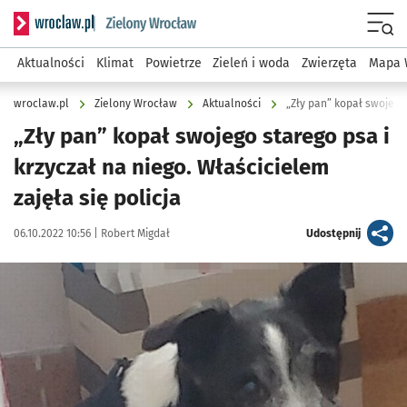
Serwis informacyjny wroclaw.pl podserwis: Środowisko we 
Menu
Aktualności
Klimat
Powietrze
Zieleń i woda
Zwierzęta
Mapa 
wroclaw.pl
Zielony Wrocław
Aktualności
„Zły pan” kopał swojego starego psa i
krzyczał na niego. Właścicielem
zajęła się policja
Data publikacji:
Autor:
artykuł
06.10.2022 10:56 |
Robert Migdał
Udostępnij
Kliknij, aby powiększyć