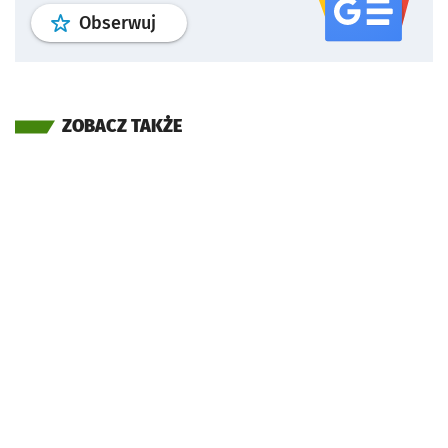
profil
google news
serwisu wroclaw
Obserwuj
ZOBACZ TAKŻE