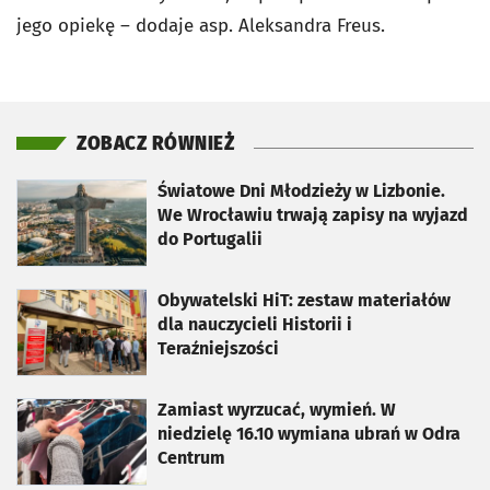
jego opiekę – dodaje asp. Aleksandra Freus.
ZOBACZ RÓWNIEŻ
otworzy się w nowej karcie
Światowe Dni Młodzieży w Lizbonie.
We Wrocławiu trwają zapisy na wyjazd
do Portugalii
otworzy się w nowej karcie
Obywatelski HiT: zestaw materiałów
dla nauczycieli Historii i
Teraźniejszości
otworzy się w nowej karcie
Zamiast wyrzucać, wymień. W
niedzielę 16.10 wymiana ubrań w Odra
Centrum