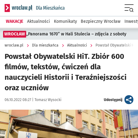
Serwis informacyjny wroclaw.pl podserwis: Dla mieszkańca
Menu
WAKACJE
Aktualności
Komunikaty
Bezpieczny Wrocław
Inwest
WROCŁAW
„Panorama 1670” w Hali Stulecia – zdjęcia z soboty
wroclaw.pl
Dla mieszkańca
Aktualności
Powstał Obywatelski HiT. Zbiór 600
filmów, tekstów, ćwiczeń dla
nauczycieli Historii i Teraźniejszości
oraz uczniów
Data publikacji:
Autor:
artykuł
06.10.2022 08:27 |
Tomasz Wysocki
Udostępnij
Kliknij, aby powiększyć