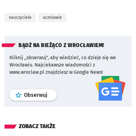
nauczyciele
uczniowie
BĄDŹ NA BIEŻĄCO Z WROCŁAWIEM!
Kliknij „obserwuj”, aby wiedzieć, co dzieje się we
Wrocławiu.
Najciekawsze wiadomości z
www.wroclaw.pl znajdziesz w Google News!
profil
google news
serwisu wroclaw
Obserwuj
ZOBACZ TAKŻE