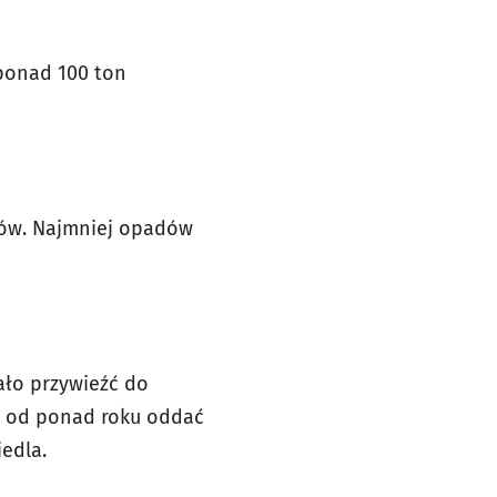
ponad 100 ton
yków. Najmniej opadów
żało przywieźć do
a od ponad roku oddać
edla.