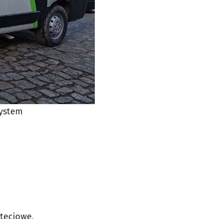
system
tęciowe,