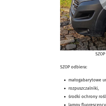
SZOP 
SZOP odbiera:
małogabarytowe urz
rozpuszczalniki,
środki ochrony rośl
lampy fluorescency