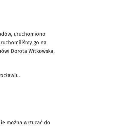
dpadów, uruchomiono
uruchomiliśmy go na
 mówi Dorota Witkowska,
rocławiu.
 nie można wrzucać do