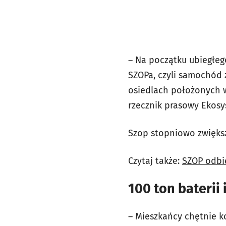
– Na początku ubiegłeg
SZOPa, czyli samochód
osiedlach położonych w
rzecznik prasowy Ekosys
Szop stopniowo zwiększa
Czytaj także:
SZOP odbi
100 ton baterii
– Mieszkańcy chętnie k