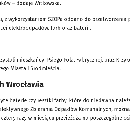
ków – dodaje Witkowska.
ku, z wykorzystaniem SZOPa oddano do przetworzenia 
ej elektroodpadów, farb oraz baterii.
rzystali mieszkańcy Psiego Pola, Fabrycznej, oraz Krz
ego Miasta i Śródmieścia.
ch Wrocławia
użyte baterie czy resztki farby, które do niedawna nale
 Selektywnego Zbierania Odpadów Komunalnych, możn
 cztery razy w miesiącu przyjeżdża na poszczególne osi