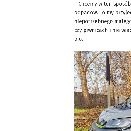
– Chcemy w ten sposób
odpadów. To my przyjed
niepotrzebnego małego 
czy piwnicach i nie wia
o.o.