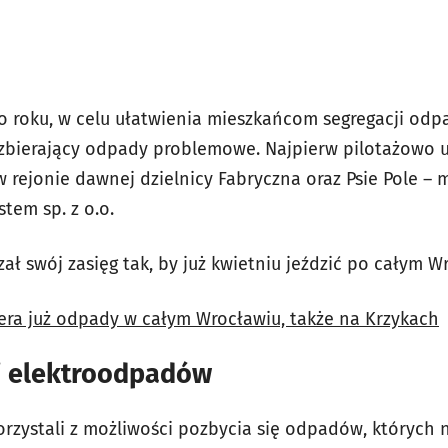
o roku, w celu ułatwienia mieszkańcom segregacji o
 zbierający odpady problemowe. Najpierw pilotażowo 
 rejonie dawnej dzielnicy Fabryczna oraz Psie Pole –
tem sp. z o.o.
ł swój zasięg tak, by już kwietniu jeździć po całym W
era już odpady w całym Wrocławiu, także na Krzykach
 i elektroodpadów
orzystali z możliwości pozbycia się odpadów, których