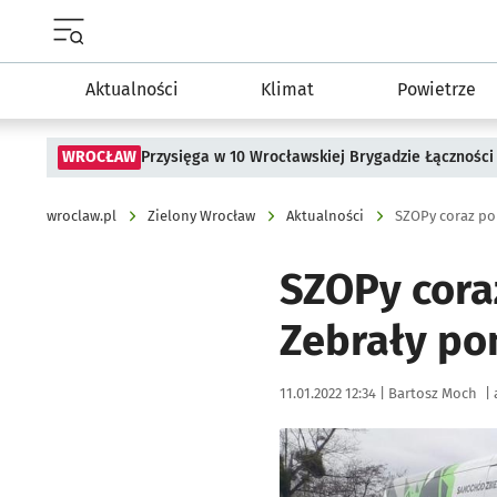
Menu główne portalu wroclaw.pl
Aktualności
Klimat
Powietrze
WROCŁAW
Przysięga w 10 Wrocławskiej Brygadzie Łączności
wroclaw.pl
Zielony Wrocław
Aktualności
SZOPy coraz po
SZOPy cora
Zebrały po
Data publikacji:
Autor:
11.01.2022 12:34 |
Bartosz Moch
|
Kliknij, aby powiększyć