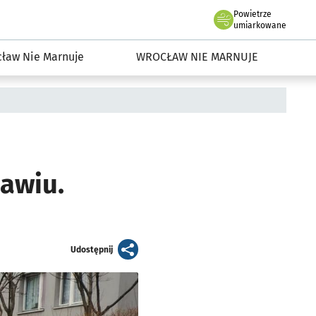
Powietrze
we Wrocławiu
dowisko we Wrocławiu
umiarkowane
ław Nie Marnuje
WROCŁAW NIE MARNUJE
awiu.
artykuł
Udostępnij