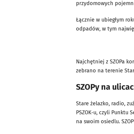
przydomowych pojemni
Łącznie w ubiegłym ro
odpadów, w tym najwięc
Najchętniej z SZOPa ko
zebrano na terenie Star
SZOPy na ulica
Stare żelazko, radio, z
PSZOK-u, czyli Punktu
na swoim osiedlu. SZOP