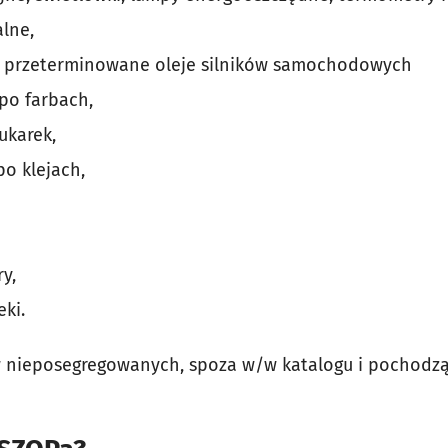
alne,
 przeterminowane oleje silników samochodowych
po farbach,
ukarek,
po klejach,
y,
ki.
 nieposegregowanych, spoza w/w katalogu i pochodząc