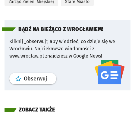
Zarząd Zieleni Miejskiej
Stare Miasto
BĄDŹ NA BIEŻĄCO Z WROCŁAWIEM!
Kliknij „obserwuj”, aby wiedzieć, co dzieje się we
Wrocławiu.
Najciekawsze wiadomości z
www.wroclaw.pl znajdziesz w Google News!
profil
google news
serwisu wroclaw
Obserwuj
ZOBACZ TAKŻE