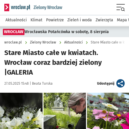
Serwis informacyjny wroclaw.pl podserwis: Środowisko we 
Menu
Aktualności
Klimat
Powietrze
Zieleń i woda
Zwierzęta
Mapa 
WROCŁAW
Wrocławska Potańcówka w sobotę, 8 sierpnia
wroclaw.pl
Zielony Wrocław
Aktualności
Stare Miasto całe w kwi
Stare Miasto całe w kwiatach.
Wrocław coraz bardziej zielony
|GALERIA
Data publikacji:
Autor:
artykuł
27.05.2025 15:48 |
Beata Turska
Udostępnij
Kliknij, aby zobaczyć galerię