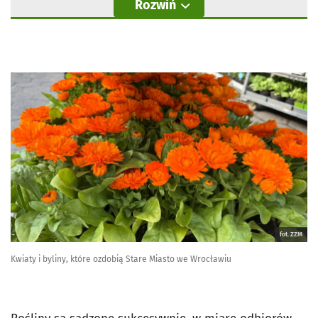
Rozwiń
fot. ZZM
Kwiaty i byliny, które ozdobią Stare Miasto we Wrocławiu