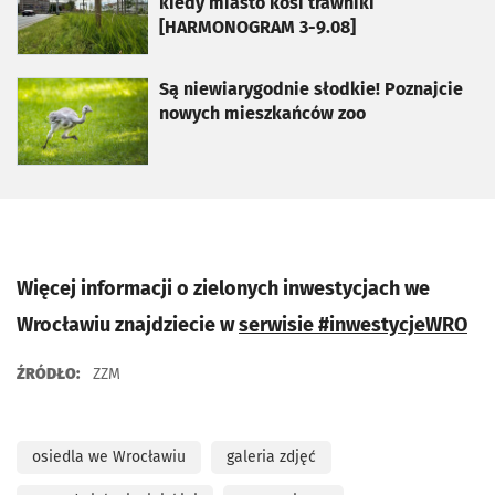
kiedy miasto kosi trawniki
[HARMONOGRAM 3-9.08]
otworzy się w nowej karcie
Są niewiarygodnie słodkie! Poznajcie
nowych mieszkańców zoo
Więcej informacji o zielonych inwestycjach we
Wrocławiu znajdziecie w
serwisie #inwestycjeWRO
ŹRÓDŁO:
ZZM
osiedla we Wrocławiu
galeria zdjęć