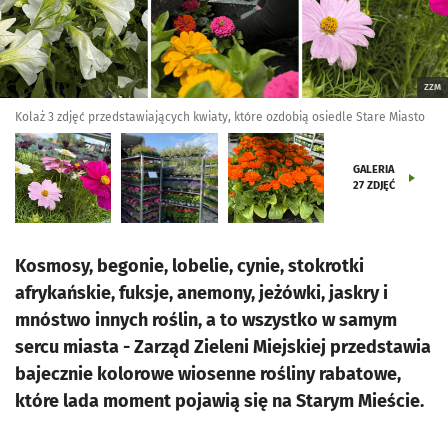
ZZM
Kolaż 3 zdjęć przedstawiających kwiaty, które ozdobią osiedle Stare Miasto
GALERIA
27
ZDJĘĆ
Kosmosy, begonie, lobelie, cynie, stokrotki
afrykańskie, fuksje, anemony, jeżówki, jaskry i
mnóstwo innych roślin, a to wszystko w samym
sercu miasta - Zarząd Zieleni Miejskiej przedstawia
bajecznie kolorowe wiosenne rośliny rabatowe,
które lada moment pojawią się na Starym Mieście.