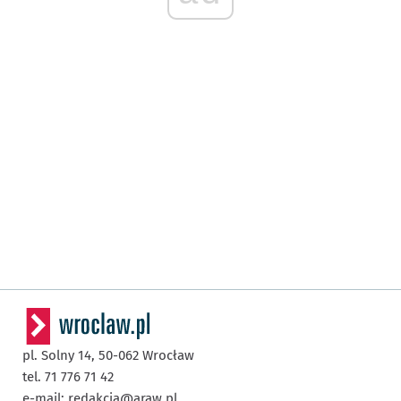
pl. Solny 14,
50-062
Wrocław
tel. 71 776 71 42
e-mail:
redakcja@araw.pl