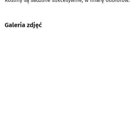
Rośliny są sadzone sukcesywnie, w miarę odbiorów.
Galeria zdjęć