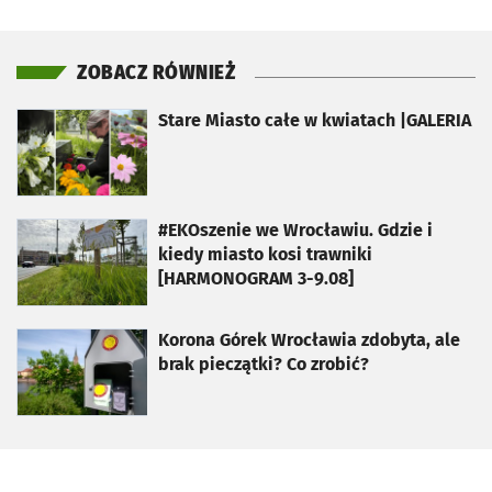
ZOBACZ RÓWNIEŻ
otworzy się w nowej karcie
Stare Miasto całe w kwiatach |GALERIA
otworzy się w nowej karcie
#EKOszenie we Wrocławiu. Gdzie i
kiedy miasto kosi trawniki
[HARMONOGRAM 3-9.08]
otworzy się w nowej karcie
Korona Górek Wrocławia zdobyta, ale
brak pieczątki? Co zrobić?