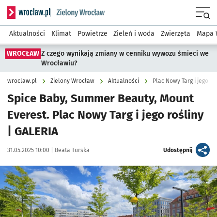
Serwis informacyjny wroclaw.pl podserwis: Środowisko we 
Menu
Aktualności
Klimat
Powietrze
Zieleń i woda
Zwierzęta
Mapa 
WROCŁAW
Z czego wynikają zmiany w cenniku wywozu śmieci we
Wrocławiu?
wroclaw.pl
Zielony Wrocław
Aktualności
Plac Nowy Targ i jego ro
Spice Baby, Summer Beauty, Mount
Everest. Plac Nowy Targ i jego rośliny
| GALERIA
Data publikacji:
Autor:
artykuł
31.05.2025 10:00 |
Beata Turska
Udostępnij
Kliknij, aby zobaczyć galerię