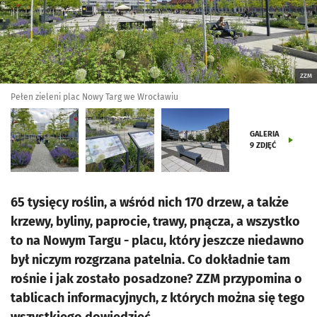
ZZM
Pełen zieleni plac Nowy Targ we Wrocławiu
GALERIA
9
ZDJĘĆ
65 tysięcy roślin, a wśród nich 170 drzew, a także
krzewy, byliny, paprocie, trawy, pnącza, a wszystko
to na Nowym Targu - placu, który jeszcze niedawno
był niczym rozgrzana patelnia. Co dokładnie tam
rośnie i jak zostało posadzone? ZZM przypomina o
tablicach informacyjnych, z których można się tego