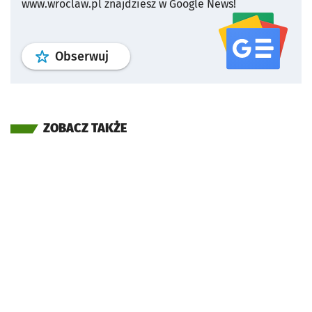
www.wroclaw.pl znajdziesz w Google News!
profil
google news
serwisu wroclaw
Obserwuj
ZOBACZ TAKŻE