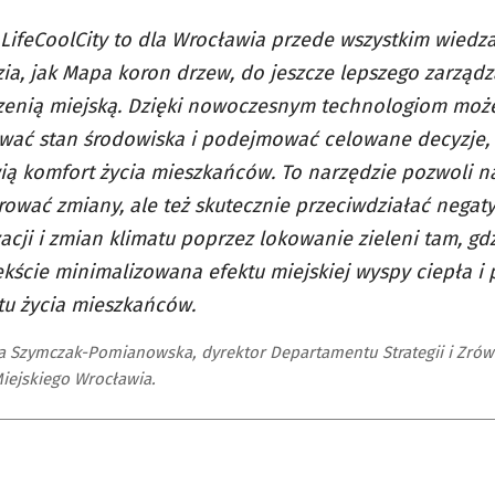
 LifeCoolCity to dla Wrocławia przede wszystkim wiedza
ia, jak Mapa koron drzew, do jeszcze lepszego zarządza
zenią miejską. Dzięki nowoczesnym technologiom moż
wać stan środowiska i podejmować celowane decyzje, 
ą komfort życia mieszkańców. To narzędzie pozwoli n
ować zmiany, ale też skutecznie przeciwdziałać nega
acji i zmian klimatu poprzez lokowanie zieleni tam, gdz
kście minimalizowana efektu miejskiej wyspy ciepła i
u życia mieszkańców.
a Szymczak-Pomianowska, dyrektor Departamentu Strategii i Zr
iejskiego Wrocławia.