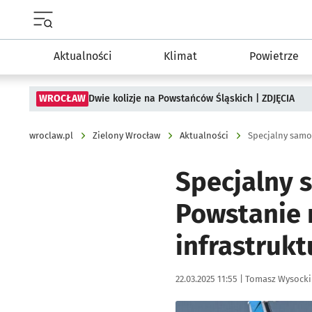
Menu główne portalu wroclaw.pl
Aktualności
Klimat
Powietrze
WROCŁAW
Dwie kolizje na Powstańców Śląskich | ZDJĘCIA
wroclaw.pl
Zielony Wrocław
Aktualności
Specjalny samo
Specjalny 
Powstanie 
infrastrukt
Data publikacji:
Autor:
22.03.2025 11:55 |
Tomasz Wysocki
Kliknij, aby zobaczyć galer