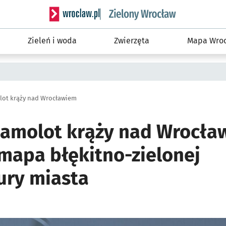
Serwis informacyjny wroclaw.pl podserwis: Śro
Zieleń i woda
Zwierzęta
Mapa Wroc
lot krąży nad Wrocławiem
samolot krąży nad Wrocła
mapa błękitno-zielonej
ury miasta
ię