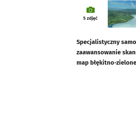
galeria
5
zdjęć
Specjalistyczny samo
zaawansowanie skano
map błękitno-zielonej