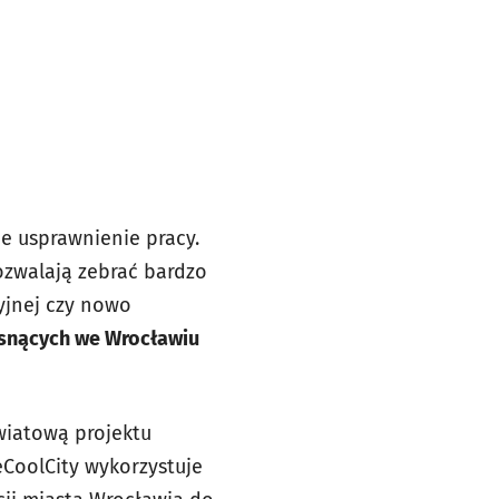
e usprawnienie pracy.
pozwalają zebrać bardzo
yjnej czy nowo
osnących we Wrocławiu
wiatową projektu
eCoolCity wykorzystuje