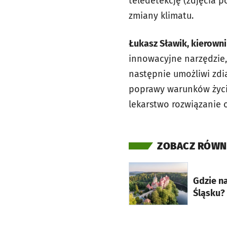
teledetekcję (zdjęcia 
zmiany klimatu.
Łukasz Sławik, kierowni
innowacyjne narzędzie,
następnie umożliwi zdi
poprawy warunków życi
lekarstwo rozwiązanie o
ZOBACZ RÓWN
otworzy się w nowej ka
Gdzie n
Śląsku?