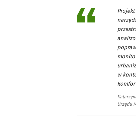
Projekt
narzędz
przestr
analizo
poprawi
monitor
urbaniz
w konte
komfort
Katarzyn
Urzędu M