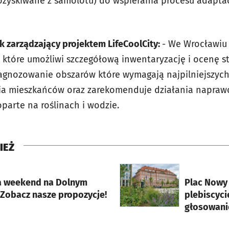
pozyskiwane z samolotu) do wspierania procesu adapta
k zarządzający projektem LifeCoolCity:
- We Wrocławiu
 które umożliwi szczegółową inwentaryzację i ocenę 
agnozowanie obszarów które wymagają najpilniejszych
a mieszkańców oraz zarekomenduje działania naprawc
parte na roślinach i wodzie.
IEŻ
rcie
otworzy się w nowej karci
a weekend na Dolnym
Plac Nowy
 Zobacz nasze propozycje!
plebiscyci
głosowani