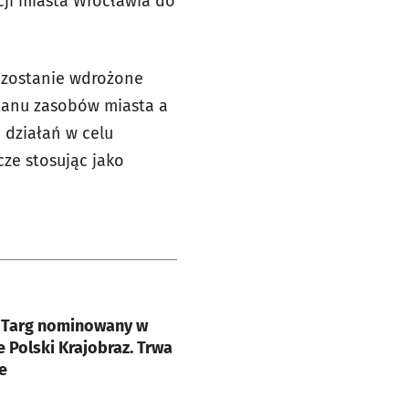
cji miasta Wrocławia do
 zostanie wdrożone
stanu zasobów miasta a
 działań w celu
ze stosując jako
e
 Targ nominowany w
e Polski Krajobraz. Trwa
e