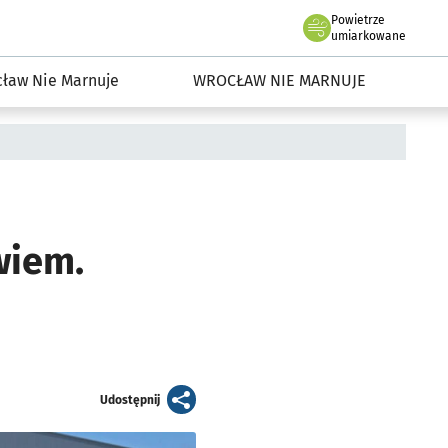
Powietrze
we Wrocławiu
dowisko we Wrocławiu
umiarkowane
ław Nie Marnuje
WROCŁAW NIE MARNUJE
wiem.
artykuł
Udostępnij