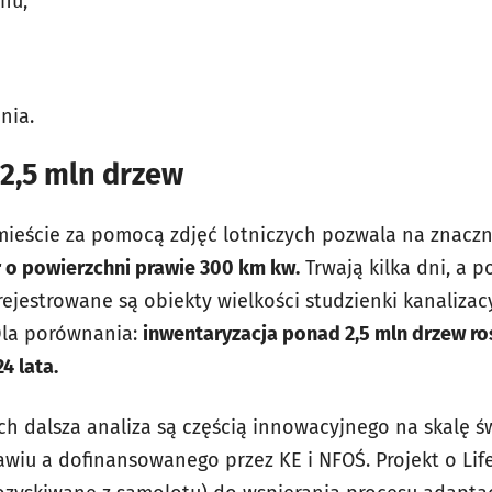
nu,
nia.
2,5 mln drzew
 mieście za pomocą zdjęć lotniczych pozwala na znaczn
 o powierzchni prawie 300 km kw.
Trwają kilka dni, a 
rejestrowane są obiekty wielkości studzienki kanalizac
Dla porównania:
inwentaryzacja ponad 2,5 mln drzew r
4 lata.
ch dalsza analiza są częścią innowacyjnego na skalę ś
wiu a dofinansowanego przez KE i NFOŚ. Projekt o Lif