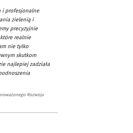
 i profesjonalne
nia zielenią i
emy precyzyjnie
które realnie
am nie tylko
tywnym skutkom
ie najlepiej zadziała
 podnoszenia
ównoważonego Rozwoju