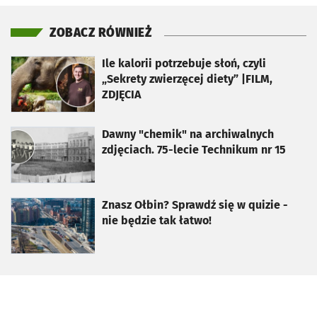
ZOBACZ RÓWNIEŻ
otworzy się w nowej karcie
Ile kalorii potrzebuje słoń, czyli
„Sekrety zwierzęcej diety” |FILM,
ZDJĘCIA
otworzy się w nowej karcie
Dawny "chemik" na archiwalnych
zdjęciach. 75-lecie Technikum nr 15
otworzy się w nowej karcie
Znasz Ołbin? Sprawdź się w quizie -
nie będzie tak łatwo!