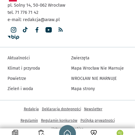
pl. Solny 14,
50-062
Wrocław
tel. 71 776 71 42
e-mail:
redakcja@araw.pl
Aktualności
Zwierzęta
Klimat i przyroda
Mapa Wrocław Nie Marnuje
Powietrze
WROCŁAW NIE MARNUJE
Zieleń i woda
Mapa strony
Inne informacje
Redakcja
Deklaracja dostępności
Newsletter
Regulamin
Regulamin konkursów
Polityka prywatności
Strona główna - wroclaw.pl
Ustawienia cookies