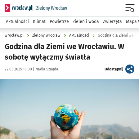
Serwis informacyjny wroclaw.pl podserwis: Środowisko we 
Menu
Aktualności
Klimat
Powietrze
Zieleń i woda
Zwierzęta
Mapa 
wroclaw.pl
Zielony Wrocław
Aktualności
Godzina dla Ziemi we Wr
Godzina dla Ziemi we Wrocławiu. W
sobotę wyłączmy światła
Data publikacji:
Autor:
artykuł
22.03.2025 18:00 |
Nadia Szagdaj
Udostępnij
Kliknij, aby powiększyć