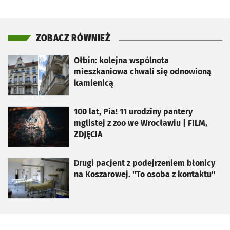
ZOBACZ RÓWNIEŻ
otworzy się w nowej karcie
Ołbin: kolejna wspólnota
mieszkaniowa chwali się odnowioną
kamienicą
otworzy się w nowej karcie
100 lat, Pia! 11 urodziny pantery
mglistej z zoo we Wrocławiu | FILM,
ZDJĘCIA
otworzy się w nowej karcie
Drugi pacjent z podejrzeniem błonicy
na Koszarowej. "To osoba z kontaktu"