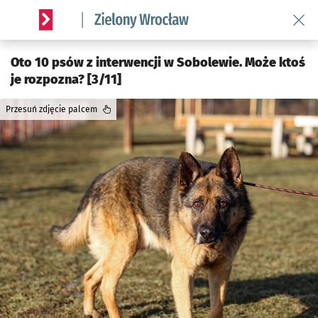
Wróć 
Serwis informacyjny wroclaw.pl podserwis: Środowisko we 
Oto 10 psów z interwencji w Sobolewie. Może ktoś
je rozpozna? [3/11]
Przesuń zdjęcie palcem