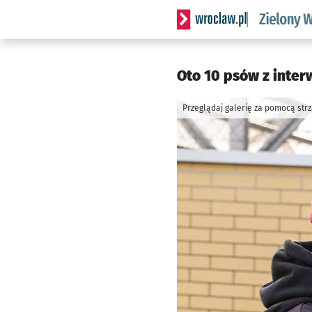
Serwis informacyjny wrocl
Oto 10 psów z inter
Przeglądaj galerię za pomocą str