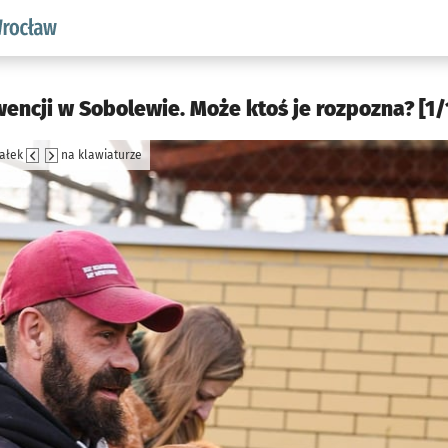
aw.pl podserwis: Środowisko we Wrocławiu
wencji w Sobolewie. Może ktoś je rozpozna? [1/
załek
na klawiaturze