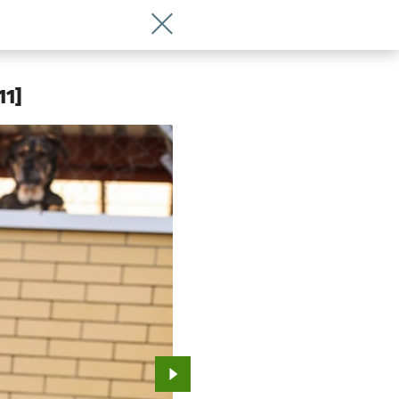
Wróć do artykułu Oto 10 psów z interw
11]
Przejdź do kolejnego zdjęcia.