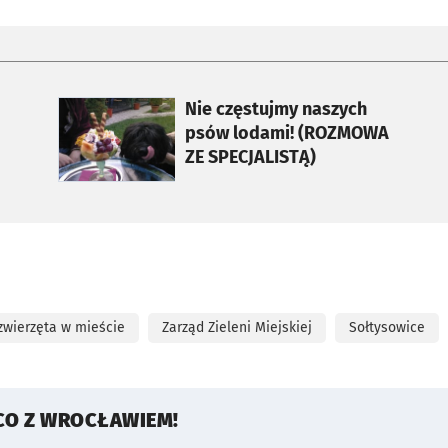
otworzy się w nowej karcie
Nie częstujmy naszych
psów lodami! (ROZMOWA
ZE SPECJALISTĄ)
 zwierzęta w mieście
Zarząd Zieleni Miejskiej
Sołtysowice
CO Z WROCŁAWIEM!