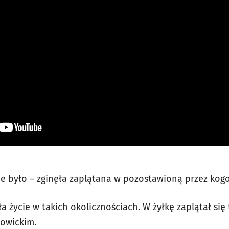
ie było – zginęła zaplątana w pozostawioną przez kogo
ła życie w takich okolicznościach. W żyłkę zaplątał się
łowickim.