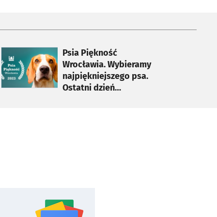
otworzy się w nowej karcie
Psia Piękność
Wrocławia. Wybieramy
najpiękniejszego psa.
Ostatni dzień
głosowania