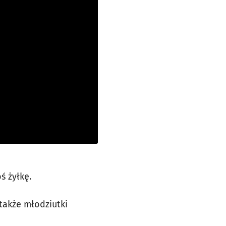
ś żyłkę.
 także młodziutki