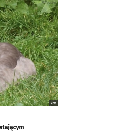
ZZM
astającym