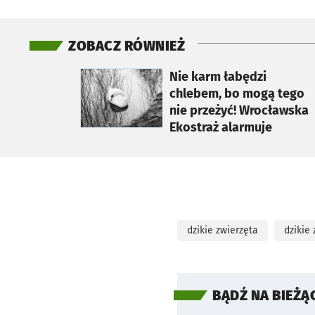
ZOBACZ RÓWNIEŻ
otworzy się w nowej karcie
Nie karm łabędzi
chlebem, bo mogą tego
nie przeżyć! Wrocławska
Ekostraż alarmuje
dzikie zwierzęta
dzikie
BĄDŹ NA BIEŻĄ