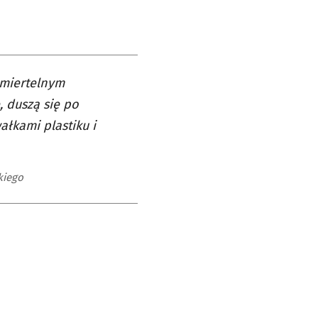
 śmiertelnym
, duszą się po
łkami plastiku i
kiego