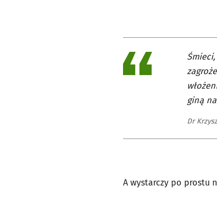
Śmieci,
zagroże
włożeni
giną na
Dr Krzys
A wystarczy po prostu n