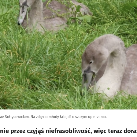
esie Sołtysowickim. Na zdjęciu młody łabędź o szarym upierzeniu.
nie przez czyjąś niefrasobliwość, więc teraz dor