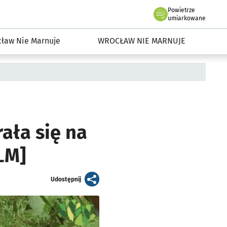
Powietrze
we Wrocławiu
dowisko we Wrocławiu
umiarkowane
ław Nie Marnuje
WROCŁAW NIE MARNUJE
ała się na
LM]
artykuł
Udostępnij