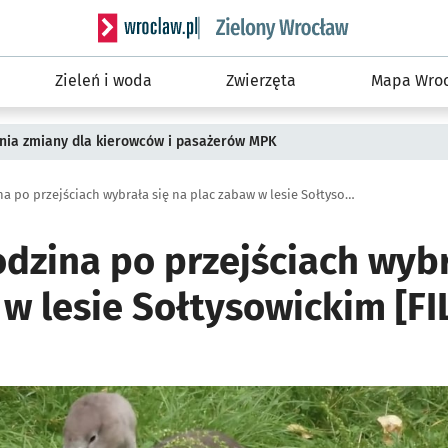
Serwis informacyjny wroclaw.pl podserwis: Śro
Zieleń i woda
Zwierzęta
Mapa Wroc
pnia zmiany dla kierowców i pasażerów MPK
Łabędzia rodzina po przejściach wybrała się na plac zabaw w lesie Sołtysowickim [FILM]
dzina po przejściach wybr
 w lesie Sołtysowickim [FI