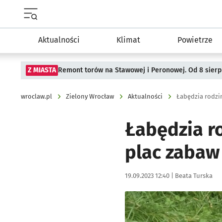
Menu główne portalu wroclaw.pl
Aktualności
Klimat
Powietrze
Z MIASTA
Remont torów na Stawowej i Peronowej. Od 8 sier
wroclaw.pl
Zielony Wrocław
Aktualności
Łabędzia ro
plac zabaw
Data publikacji:
Autor:
19.09.2023 12:40 |
Beata Turska
Kliknij, aby powiększyć