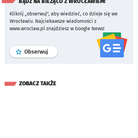
BĄDŹ NA BIEŻĄCO Z WROCŁAWIEM!
Kliknij „obserwuj”, aby wiedzieć, co dzieje się we
Wrocławiu.
Najciekawsze wiadomości z
www.wroclaw.pl znajdziesz w Google News!
profil
google news
serwisu wroclaw
Obserwuj
ZOBACZ TAKŻE