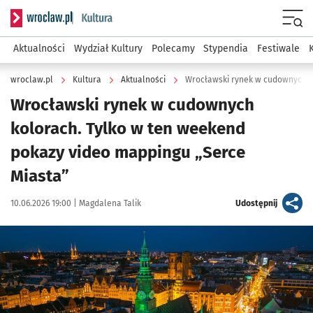
Serwis informacyjny wroclaw.pl podserwis: Kultura
Menu
Aktualności
Wydział Kultury
Polecamy
Stypendia
Festiwale
wroclaw.pl
Kultura
Aktualności
Wrocławski rynek w cudownych
kolorach. Tylko w ten weekend
pokazy video mappingu „Serce
Miasta”
Data publikacji:
Autor:
artykuł
10.06.2026 19:00 |
Magdalena Talik
Udostępnij
Kliknij, aby powiększyć