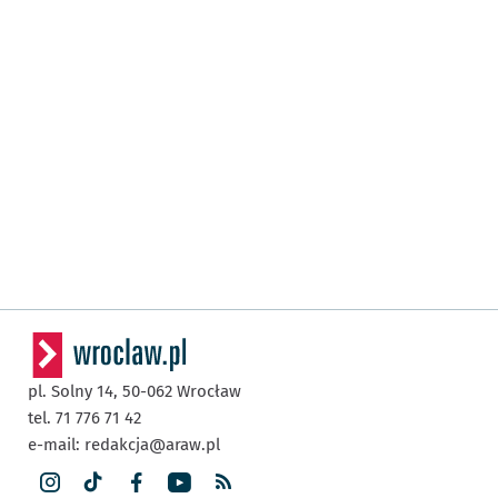
pl. Solny 14,
50-062
Wrocław
tel. 71 776 71 42
e-mail:
redakcja@araw.pl