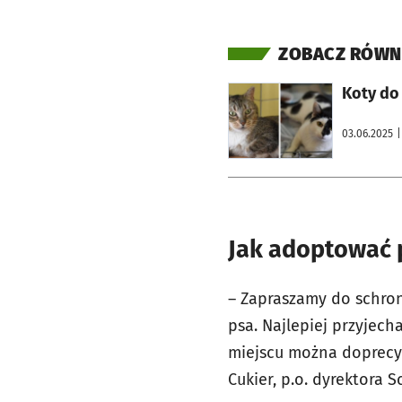
ZOBACZ RÓWN
otworzy się w nowej karcie
Koty do
03.06.2025
|
Jak adoptować 
– Zapraszamy do schron
psa. Najlepiej przyjec
miejscu można doprecy
Cukier, p.o. dyrektora S