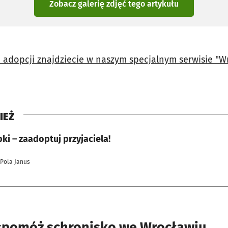
Zobacz galerię zdjęć
tego artykułu
 adopcji znajdziecie w naszym specjalnym serwisie "W
IEŻ
i – zaadoptuj przyjaciela!
 Pola Janus
spomóż schronisko we Wrocławiu