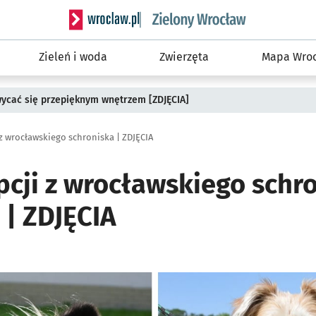
Serwis informacyjny wroclaw.pl podserwis: Śro
Zieleń i woda
Zwierzęta
Mapa Wroc
wycać się przepięknym wnętrzem [ZDJĘCIA]
z wrocławskiego schroniska | ZDJĘCIA
cji z wrocławskiego schro
 | ZDJĘCIA
ię