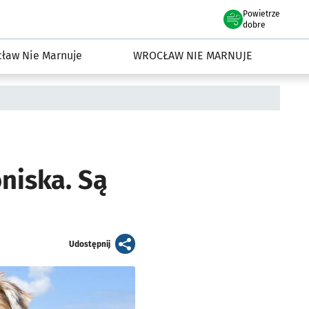
Powietrze
we Wrocławiu
dowisko we Wrocławiu
dobre
ław Nie Marnuje
WROCŁAW NIE MARNUJE
niska. Są
artykuł
Udostępnij