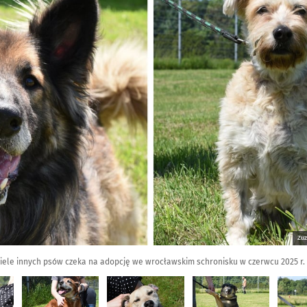
Zuz
i wiele innych psów czeka na adopcję we wrocławskim schronisku w czerwcu 2025 r.