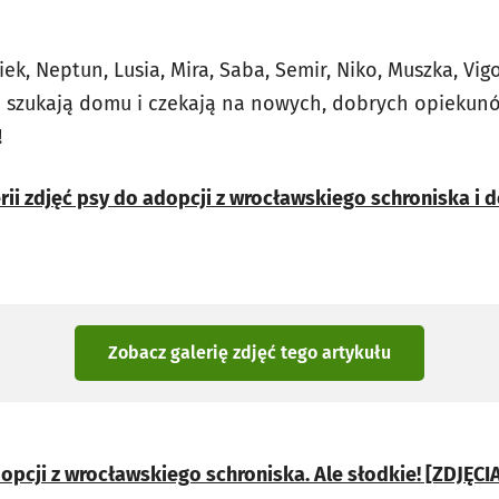
iek, Neptun, Lusia, Mira, Saba, Semir, Niko, Muszka, Vig
ski szukają domu i czekają na nowych, dobrych opieku
!
rii zdjęć psy do adopcji z wrocławskiego schroniska i d
Zobacz galerię zdjęć
tego artykułu
opcji z wrocławskiego schroniska. Ale słodkie! [ZDJĘCI