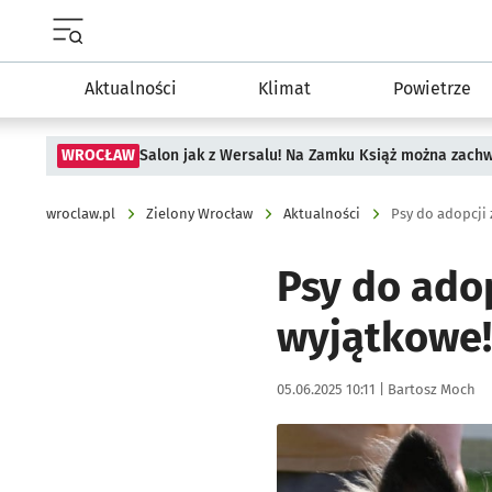
Menu główne portalu wroclaw.pl
Aktualności
Klimat
Powietrze
WROCŁAW
Salon jak z Wersalu! Na Zamku Książ można zach
wroclaw.pl
Zielony Wrocław
Aktualności
Psy do adopcji 
Psy do adop
wyjątkowe!
Data publikacji:
Autor:
05.06.2025 10:11 |
Bartosz Moch
Kliknij, aby zobaczyć galer