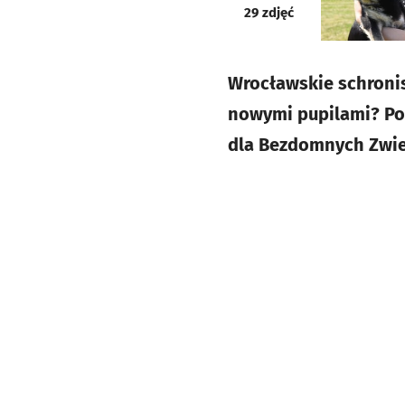
galeria
29
zdjęć
Wrocławskie schroni
nowymi pupilami? Poz
dla Bezdomnych Zwier