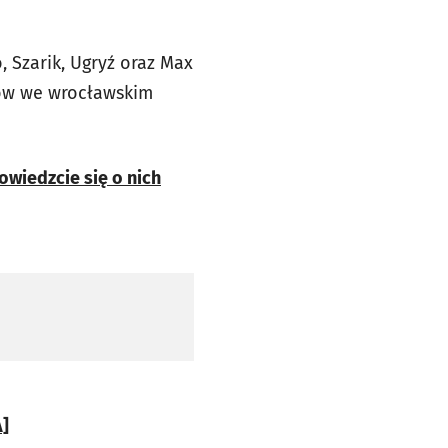
o, Szarik, Ugryź oraz Max
nów we wrocławskim
owiedzcie się o nich
A]