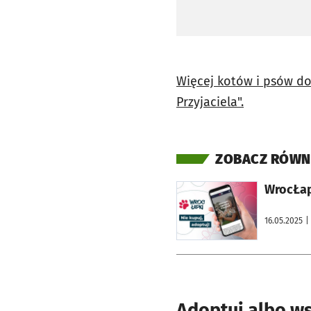
Więcej kotów i psów do
Przyjaciela".
ZOBACZ RÓWN
otworzy się w nowej karcie
WrocŁapk
16.05.2025
|
Adoptuj albo w