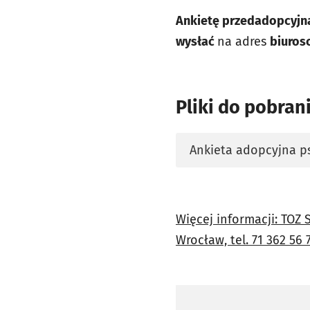
Ankietę przedadopcyjną
wysłać
na adres
biuros
Pliki do pobran
Ankieta adopcyjna p
otworzy się w nowej 
Więcej informacji: TOZ
Wrocław, tel. 71 362 56 7