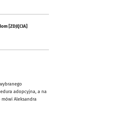
dom [ZDJĘCIA]
a wybranego
cedura adopcyjna, a na
– mówi Aleksandra