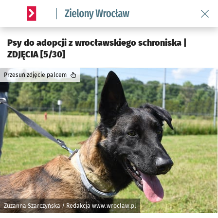
Wróć 
Serwis informacyjny wroclaw.pl podserwis: Środowisko we 
Psy do adopcji z wrocławskiego schroniska |
ZDJĘCIA [5/30]
Przesuń zdjęcie palcem
Zuzanna Szarczyńska / Redakcja www.wroclaw.pl