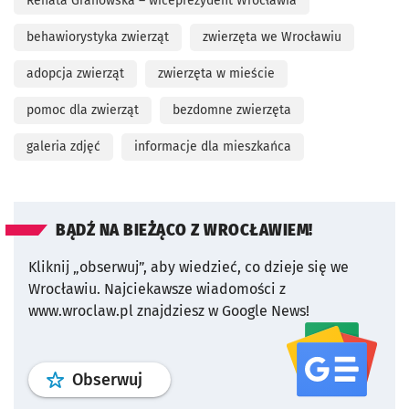
Renata Granowska – wiceprezydent Wrocławia
behawiorystyka zwierząt
zwierzęta we Wrocławiu
adopcja zwierząt
zwierzęta w mieście
pomoc dla zwierząt
bezdomne zwierzęta
galeria zdjęć
informacje dla mieszkańca
BĄDŹ NA BIEŻĄCO Z WROCŁAWIEM!
Kliknij „obserwuj”, aby wiedzieć, co dzieje się we
Wrocławiu.
Najciekawsze wiadomości z
www.wroclaw.pl znajdziesz w Google News!
profil
google news
serwisu wroclaw
Obserwuj