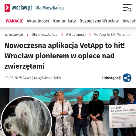
Serwis informacyjny wroclaw.pl podserwis: Dla mieszkańca
Menu
WAKACJE
Aktualności
Komunikaty
Bezpieczny Wrocław
Inwest
wroclaw.pl
Dla mieszkańca
Aktualności
VetApp to hit! Wrocław p
Nowoczesna aplikacja VetApp to hit!
Wrocław pionierem w opiece nad
zwierzętami
Data publikacji:
Autor:
artykuł
03.06.2025 14:49 |
Magdalena Talik
Udostępnij
Kliknij, aby zobaczyć galerię