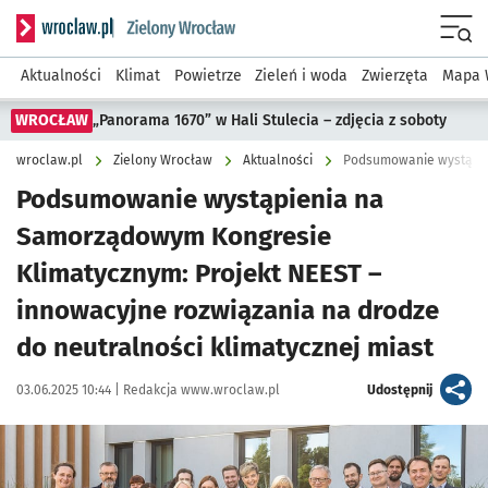
Serwis informacyjny wroclaw.pl podserwis: Środowisko we 
Menu
Aktualności
Klimat
Powietrze
Zieleń i woda
Zwierzęta
Mapa 
WROCŁAW
„Panorama 1670” w Hali Stulecia – zdjęcia z soboty
wroclaw.pl
Zielony Wrocław
Aktualności
Podsumowanie wystąpienia na
Samorządowym Kongresie
Klimatycznym: Projekt NEEST –
innowacyjne rozwiązania na drodze
do neutralności klimatycznej miast
Data publikacji:
Autor:
artykuł
03.06.2025 10:44 |
Redakcja www.wroclaw.pl
Udostępnij
Kliknij, aby powiększyć