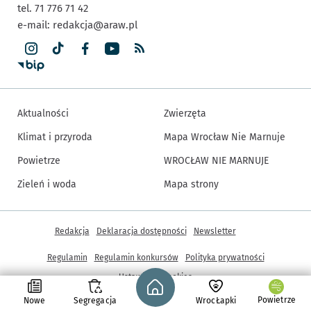
tel. 71 776 71 42
e-mail:
redakcja@araw.pl
Aktualności
Zwierzęta
Klimat i przyroda
Mapa Wrocław Nie Marnuje
Powietrze
WROCŁAW NIE MARNUJE
Zieleń i woda
Mapa strony
Inne informacje
Redakcja
Deklaracja dostępności
Newsletter
Regulamin
Regulamin konkursów
Polityka prywatności
Strona główna - wroclaw.pl
Ustawienia cookies
Powietrze
Nowe
Segregacja
WrocŁapki
© Copyright 2005-2026, ARAW S.A., Gmina Wrocław