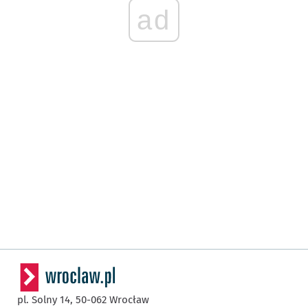
ad
pl. Solny 14,
50-062
Wrocław