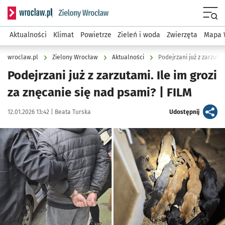
Serwis informacyjny wroclaw.pl podserwis: Środowisko we 
Menu
Aktualności
Klimat
Powietrze
Zieleń i woda
Zwierzęta
Mapa 
wroclaw.pl
Zielony Wrocław
Aktualności
Podejrzani już z zarzuta
Podejrzani już z zarzutami. Ile im grozi
za znęcanie się nad psami? | FILM
Data publikacji:
Autor:
artykuł
12.01.2026 13:42 |
Beata Turska
Udostępnij
Kliknij, aby powiększyć