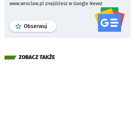
www.wroclaw.pl znajdziesz w Google News!
profil
google news
serwisu wroclaw
Obserwuj
ZOBACZ TAKŻE