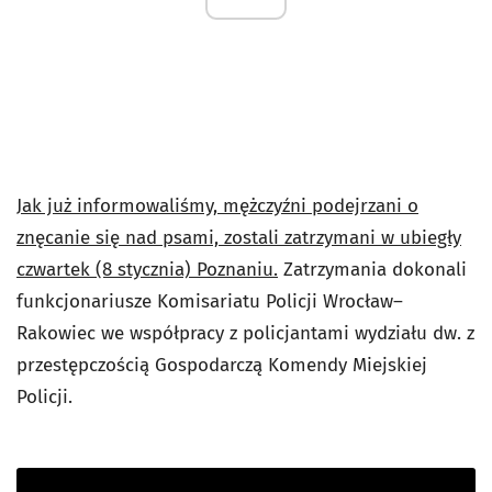
Jak już informowaliśmy, mężczyźni podejrzani o
znęcanie się nad psami, zostali zatrzymani w ubiegły
czwartek (8 stycznia) Poznaniu.
Zatrzymania dokonali
funkcjonariusze Komisariatu Policji Wrocław–
Rakowiec we współpracy z policjantami wydziału dw. z
przestępczością Gospodarczą Komendy Miejskiej
Policji.