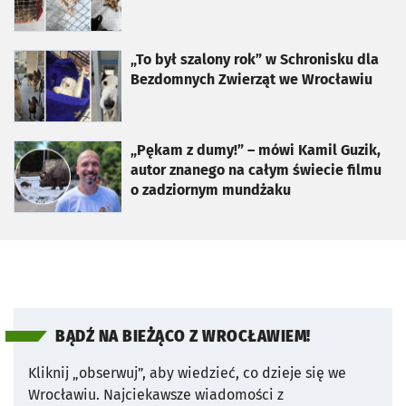
otworzy się w nowej karcie
„To był szalony rok” w Schronisku dla
Bezdomnych Zwierząt we Wrocławiu
otworzy się w nowej karcie
„Pękam z dumy!” – mówi Kamil Guzik,
autor znanego na całym świecie filmu
o zadziornym mundżaku
BĄDŹ NA BIEŻĄCO Z WROCŁAWIEM!
Kliknij „obserwuj”, aby wiedzieć, co dzieje się we
Wrocławiu.
Najciekawsze wiadomości z