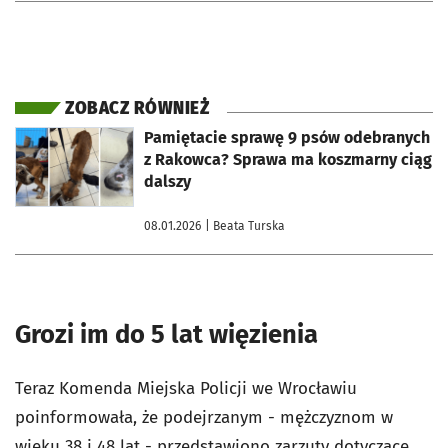
ZOBACZ RÓWNIEŻ
otworzy się w nowej karcie
Pamiętacie sprawę 9 psów odebranych
z Rakowca? Sprawa ma koszmarny ciąg
dalszy
08.01.2026
| Beata Turska
Grozi im do 5 lat więzienia
Teraz Komenda Miejska Policji we Wrocławiu
poinformowała, że podejrzanym - mężczyznom w
wieku 38 i 48 lat - przedstawiono zarzuty dotyczące