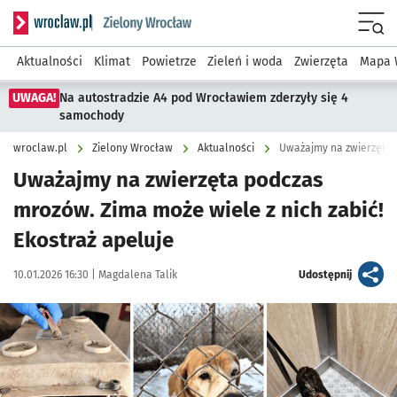
Serwis informacyjny wroclaw.pl podserwis: Środowisko we 
Menu
Aktualności
Klimat
Powietrze
Zieleń i woda
Zwierzęta
Mapa 
UWAGA!
Na autostradzie A4 pod Wrocławiem zderzyły się 4
samochody
wroclaw.pl
Zielony Wrocław
Aktualności
Uważajmy na zwierzęta 
Uważajmy na zwierzęta podczas
mrozów. Zima może wiele z nich zabić!
Ekostraż apeluje
Data publikacji:
Autor:
artykuł
10.01.2026 16:30 |
Magdalena Talik
Udostępnij
Kliknij, aby powiększyć