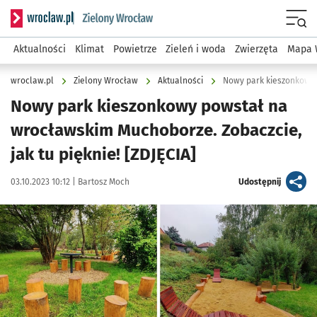
Serwis informacyjny wroclaw.pl podserwis: Środowisko we 
Menu
Aktualności
Klimat
Powietrze
Zieleń i woda
Zwierzęta
Mapa 
wroclaw.pl
Zielony Wrocław
Aktualności
Nowy park kieszonkowy 
Nowy park kieszonkowy powstał na
wrocławskim Muchoborze. Zobaczcie,
jak tu pięknie! [ZDJĘCIA]
Data publikacji:
Autor:
artykuł
03.10.2023 10:12 |
Bartosz Moch
Udostępnij
Kliknij, aby zobaczyć galerię