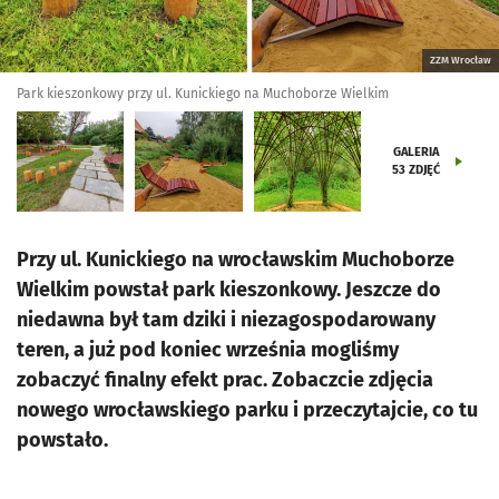
ZZM Wrocław
Park kieszonkowy przy ul. Kunickiego na Muchoborze Wielkim
GALERIA
53
ZDJĘĆ
Przy ul. Kunickiego na wrocławskim Muchoborze
Wielkim powstał park kieszonkowy. Jeszcze do
niedawna był tam dziki i niezagospodarowany
teren, a już pod koniec września mogliśmy
zobaczyć finalny efekt prac. Zobaczcie zdjęcia
nowego wrocławskiego parku i przeczytajcie, co tu
powstało.