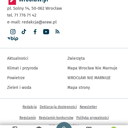
pl. Solny 14,
50-062
Wrocław
tel. 71 776 71 42
e-mail:
redakcja@araw.pl
Aktualności
Zwierzęta
Klimat i przyroda
Mapa Wrocław Nie Marnuje
Powietrze
WROCŁAW NIE MARNUJE
Zieleń i woda
Mapa strony
Inne informacje
Redakcja
Deklaracja dostępności
Newsletter
Regulamin
Regulamin konkursów
Polityka prywatności
Strona główna - wroclaw.pl
Ustawienia cookies