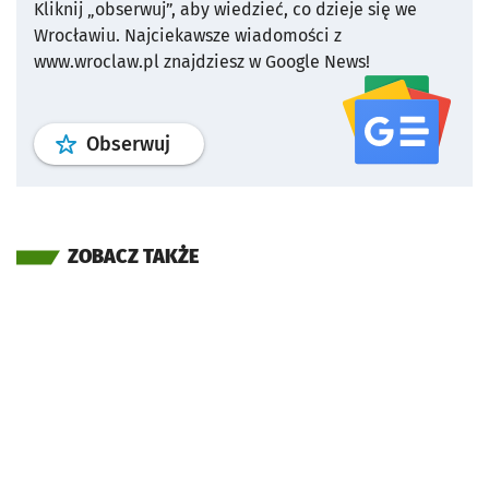
Kliknij „obserwuj”, aby wiedzieć, co dzieje się we
Wrocławiu.
Najciekawsze wiadomości z
www.wroclaw.pl znajdziesz w Google News!
profil
google news
serwisu wroclaw
Obserwuj
ZOBACZ TAKŻE