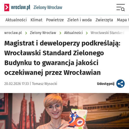
Serwis informacyjny wroclaw.pl podserwis: Środowisko we 
Menu
Aktualności
Klimat
Powietrze
Zieleń i woda
Zwierzęta
Mapa 
wroclaw.pl
Zielony Wrocław
Aktualności
Magistrat i deweloperzy podkreślają:
Wrocławski Standard Zielonego
Budynku to gwarancja jakości
oczekiwanej przez Wrocławian
Data publikacji:
Autor:
artykuł
20.02.2026 17:33 |
Tomasz Wysocki
Udostępnij
Kliknij, aby zobaczyć galerię