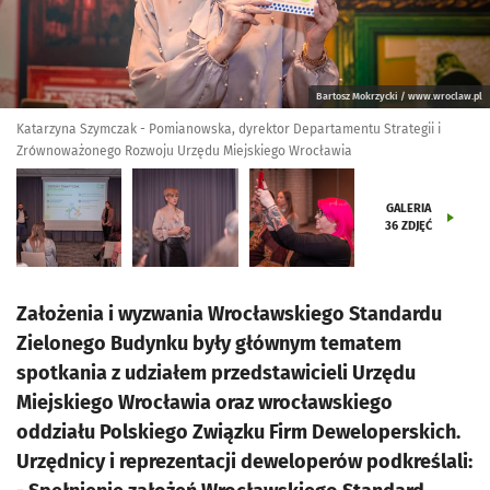
Bartosz Mokrzycki / www.wroclaw.pl
Katarzyna Szymczak - Pomianowska, dyrektor Departamentu Strategii i
Zrównoważonego Rozwoju Urzędu Miejskiego Wrocławia
GALERIA
36
ZDJĘĆ
Założenia i wyzwania Wrocławskiego Standardu
Zielonego Budynku były głównym tematem
spotkania z udziałem przedstawicieli Urzędu
Miejskiego Wrocławia oraz wrocławskiego
oddziału Polskiego Związku Firm Deweloperskich.
Urzędnicy i reprezentacji deweloperów podkreślali: