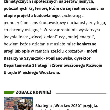
klimatycznych i społecznych na zestaw jasnych,
policzalnych kryteriów, które da się realnie ocenić na
etapie projektu budowlanego
, zachowując
jednocześnie sens środowiskowy i urbanistyczny tego,
co chcemy osiągnąć. W zarządzeniu nie wystarczyła
jedynie idea: „więcej zieleni” czy „mniej energii”,
bowiem każde działanie musiało mieć
konkretne
progi lub opis
w ramach sześciu obszarów -
mówi
Katarzyna Szymczak - Pomianowska, dyrektor
Departamentu Strategii i Zrównoważonego Rozwoju
Urzędu Miejskiego Wrocławia.
ZOBACZ RÓWNIEŻ
otworzy się w nowej karcie
Strategia „Wrocław 2050” przyjęta.