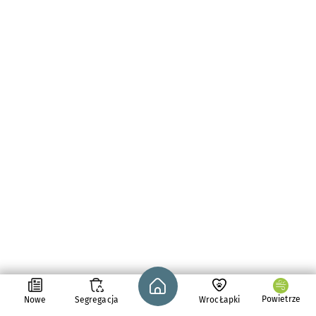
Strona główna - wroclaw.pl
Powietrze
Nowe
Segregacja
WrocŁapki