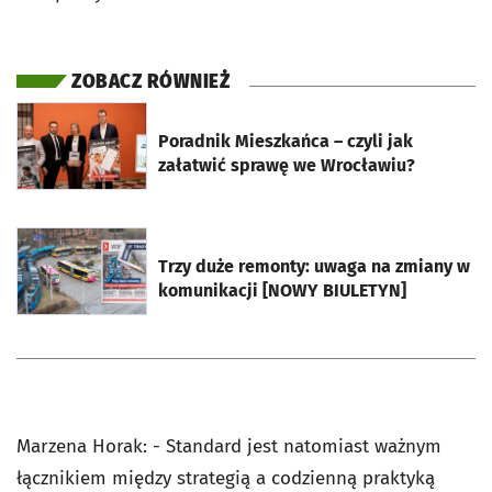
ZOBACZ RÓWNIEŻ
otworzy się w nowej karcie
Poradnik Mieszkańca – czyli jak
załatwić sprawę we Wrocławiu?
otworzy się w nowej karcie
Trzy duże remonty: uwaga na zmiany w
komunikacji [NOWY BIULETYN]
Marzena Horak: - Standard jest natomiast ważnym
łącznikiem między strategią a codzienną praktyką