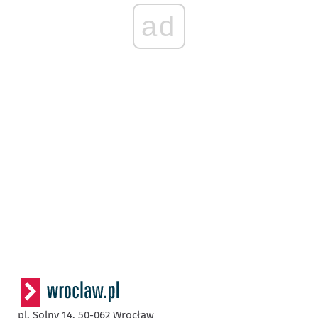
ad
pl. Solny 14,
50-062
Wrocław