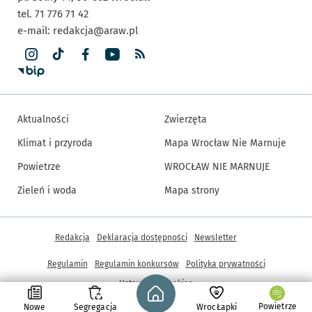
tel. 71 776 71 42
e-mail:
redakcja@araw.pl
Aktualności
Zwierzęta
Klimat i przyroda
Mapa Wrocław Nie Marnuje
Powietrze
WROCŁAW NIE MARNUJE
Zieleń i woda
Mapa strony
Inne informacje
Redakcja
Deklaracja dostępności
Newsletter
Regulamin
Regulamin konkursów
Polityka prywatności
Strona główna - wroclaw.pl
Ustawienia cookies
Powietrze
Nowe
Segregacja
WrocŁapki
© Copyright 2005-2026, ARAW S.A., Gmina Wrocław