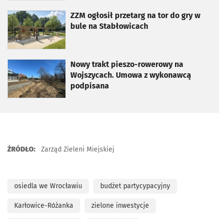
otworzy się w nowej karcie
ZZM ogłosił przetarg na tor do gry w
bule na Stabłowicach
otworzy się w nowej karcie
Nowy trakt pieszo-rowerowy na
Wojszycach. Umowa z wykonawcą
podpisana
ŹRÓDŁO:
Zarząd Zieleni Miejskiej
osiedla we Wrocławiu
budżet partycypacyjny
Karłowice-Różanka
zielone inwestycje