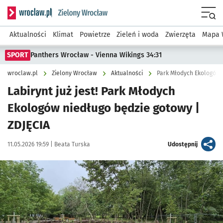
Serwis informacyjny wroclaw.pl podserwis: Środowisko we 
Menu
Aktualności
Klimat
Powietrze
Zieleń i woda
Zwierzęta
Mapa 
SPORT
Panthers Wrocław - Vienna Wikings 34:31
wroclaw.pl
Zielony Wrocław
Aktualności
Park Młodych Ekologów n
Labirynt już jest! Park Młodych
Ekologów niedługo będzie gotowy |
ZDJĘCIA
Data publikacji:
Autor:
artykuł
11.05.2026 19:59 |
Beata Turska
Udostępnij
Kliknij, aby zobaczyć galerię