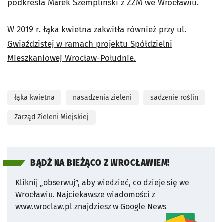
podkreśla Marek Szempliński z ZZM we Wrocławiu.
W 2019 r. łąka kwietna zakwitła również przy ul.
Gwiaździstej w ramach projektu Spółdzielni
Mieszkaniowej Wrocław-Południe.
łąka kwietna
nasadzenia zieleni
sadzenie roślin
Zarząd Zieleni Miejskiej
BĄDŹ NA BIEŻĄCO Z WROCŁAWIEM!
Kliknij „obserwuj”, aby wiedzieć, co dzieje się we
Wrocławiu.
Najciekawsze wiadomości z
www.wroclaw.pl znajdziesz w Google News!