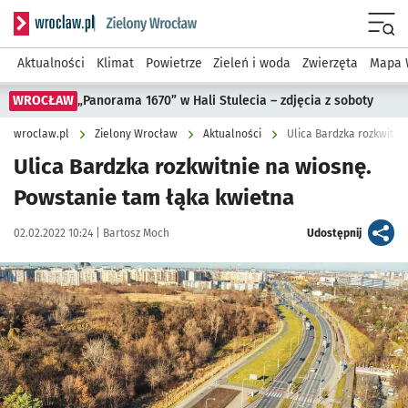
Serwis informacyjny wroclaw.pl podserwis: Środowisko we 
Menu
Aktualności
Klimat
Powietrze
Zieleń i woda
Zwierzęta
Mapa 
WROCŁAW
„Panorama 1670” w Hali Stulecia – zdjęcia z soboty
wroclaw.pl
Zielony Wrocław
Aktualności
Ulica Bardzka rozkwitni
Ulica Bardzka rozkwitnie na wiosnę.
Powstanie tam łąka kwietna
Data publikacji:
Autor:
artykuł
02.02.2022 10:24 |
Bartosz Moch
Udostępnij
Kliknij, aby powiększyć