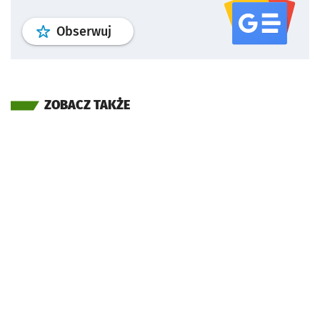
profil
google news
serwisu wroclaw
Obserwuj
ZOBACZ TAKŻE